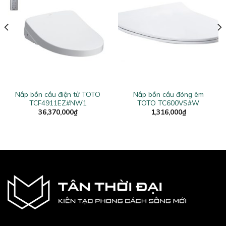
Nắp bồn cầu điện tử TOTO
Nắp bồn cầu đóng êm
TCF4911EZ#NW1
TOTO TC600VS#W
36,370,000
₫
1,316,000
₫
Tân Thời Đại tự hào là nhà phân phối hàng đầu các sản
phẩm mang các thương hiệu khác nhau đã và đang
được nhiều khách hàng, các nhà thầu xây dựng lớn ưa
chuộng.
369 Nguyễn Trãi, Thanh Xuân, Hà Nội
Điện thoại:
0911772198