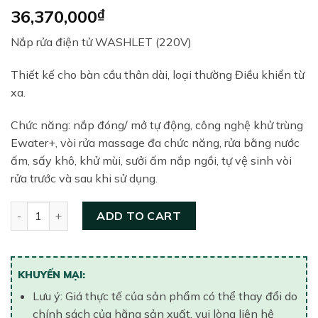
36,370,000
₫
Nắp rửa điện tử WASHLET (220V)
Thiết kế cho bàn cầu thân dài, loại thường Điều khiển từ
xa.
Chức năng: nắp đóng/ mở tự động, công nghệ khử trùng
Ewater+, vòi rửa massage đa chức năng, rửa bằng nước
ấm, sấy khô, khử mùi, sưởi ấm nắp ngồi, tự vệ sinh vòi
rửa trước và sau khi sử dụng.
Nắp bồn cầu điện tử TOTO TCF4911Z#NW1 quantity
ADD TO CART
KHUYẾN MẠI:
Lưu ý: Giá thực tế của sản phẩm có thể thay đổi do
chính sách của hãng sản xuất, vui lòng liên hệ