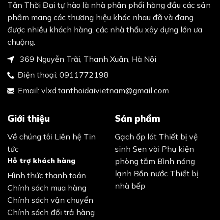
Email:
vlxd.tanthoidaivietnam@gmail.com
Giới thiệu
Sản phẩm
Về chúng tôi
Liên hệ
Tin
Gạch ốp lát
Thiết bị vệ
tức
sinh
Sen vòi
Phụ kiện
Hỗ trợ khách hàng
phòng tắm
Bình nóng
lạnh
Bồn nước
Thiết bị
Hình thức thanh toán
nhà bếp
Chính sách mua hàng
Chính sách vận chuyển
Chính sách đổi trả hàng
Yêu cầu gọi lại
Hãy để lại thông tin và chúng tôi sẽ liên hệ lại với bạn
sớm nhất.