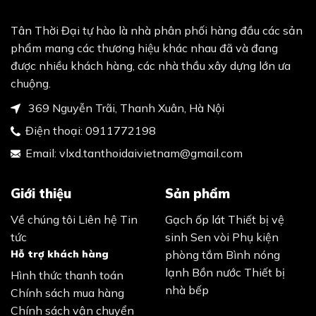
Tân Thời Đại tự hào là nhà phân phối hàng đầu các sản
phẩm mang các thương hiệu khác nhau đã và đang
được nhiều khách hàng, các nhà thầu xây dựng lớn ưa
chuộng.
369 Nguyễn Trãi, Thanh Xuân, Hà Nội
Điện thoại:
0911772198
Email:
vlxd.tanthoidaivietnam@gmail.com
Giới thiệu
Sản phẩm
Về chúng tôi
Liên hệ
Tin
Gạch ốp lát
Thiết bị vệ
tức
sinh
Sen vòi
Phụ kiện
Hỗ trợ khách hàng
phòng tắm
Bình nóng
lạnh
Bồn nước
Thiết bị
Hình thức thanh toán
nhà bếp
Chính sách mua hàng
Chính sách vận chuyển