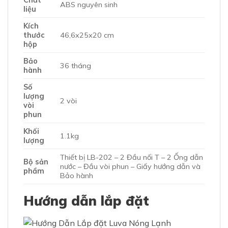
Chất
ABS nguyên sinh
liệu
Kích
thước
46,6x25x20 cm
hộp
Bảo
36 tháng
hành
Số
lượng
2 vòi
vòi
phun
Khối
1.1kg
lượng
Thiết bị LB-202 – 2 Đầu nối T – 2 Ống dẫn
Bộ sản
nước – Đầu vòi phun – Giấy hướng dẫn và
phẩm
Bảo hành
Hướng dẫn lắp đặt