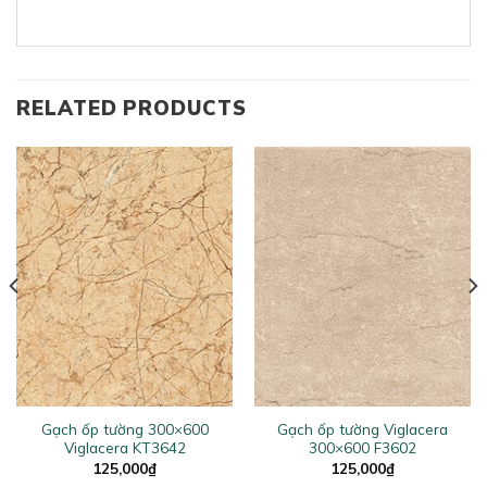
RELATED PRODUCTS
Gạch ốp tường 300×600
Gạch ốp tường Viglacera
Viglacera KT3642
300×600 F3602
125,000
₫
125,000
₫