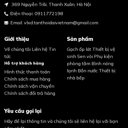
369 Nguyễn Trãi, Thanh Xuân, Hà Nội
Điện thoại:
0911772198
Email:
vlxd.tanthoidaivietnam@gmail.com
Giới thiệu
Sản phẩm
Về chúng tôi
Liên hệ
Tin
Gạch ốp lát
Thiết bị vệ
tức
sinh
Sen vòi
Phụ kiện
Hỗ trợ khách hàng
phòng tắm
Bình nóng
lạnh
Bồn nước
Thiết bị
Hình thức thanh toán
nhà bếp
Chính sách mua hàng
Chính sách vận chuyển
Chính sách đổi trả hàng
Yêu cầu gọi lại
Hãy để lại thông tin và chúng tôi sẽ liên hệ lại với bạn