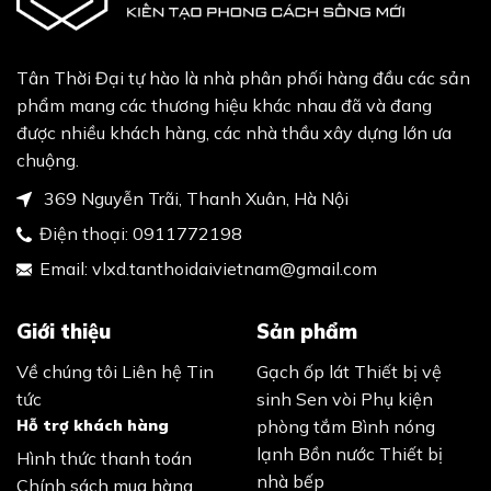
Tân Thời Đại tự hào là nhà phân phối hàng đầu các sản
phẩm mang các thương hiệu khác nhau đã và đang
được nhiều khách hàng, các nhà thầu xây dựng lớn ưa
chuộng.
369 Nguyễn Trãi, Thanh Xuân, Hà Nội
Điện thoại:
0911772198
Email:
vlxd.tanthoidaivietnam@gmail.com
Giới thiệu
Sản phẩm
Về chúng tôi
Liên hệ
Tin
Gạch ốp lát
Thiết bị vệ
tức
sinh
Sen vòi
Phụ kiện
Hỗ trợ khách hàng
phòng tắm
Bình nóng
lạnh
Bồn nước
Thiết bị
Hình thức thanh toán
nhà bếp
Chính sách mua hàng