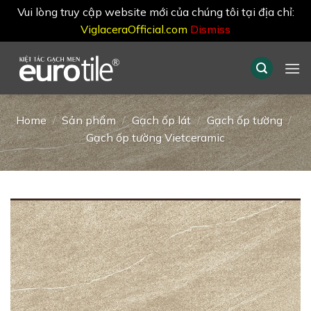
Vui lòng truy cập website mới của chúng tôi tại địa chỉ:
ViglaceraOfficial.com
Dismiss
Skip
to
content
Home
/
Sản phẩm
/
Gạch ốp lát
/
Gạch ốp tường
/
Gạch ốp tường Vietceramic