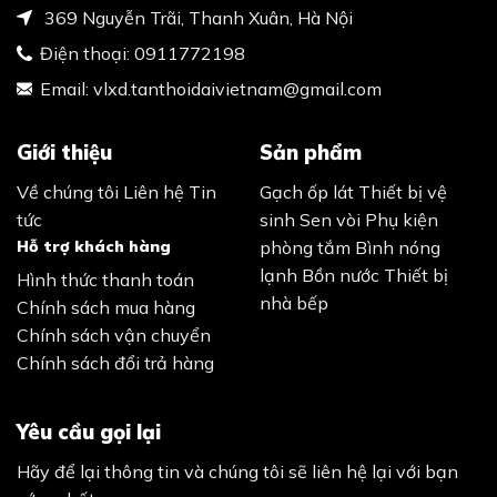
369 Nguyễn Trãi, Thanh Xuân, Hà Nội
Điện thoại:
0911772198
Email:
vlxd.tanthoidaivietnam@gmail.com
Giới thiệu
Sản phẩm
Về chúng tôi
Liên hệ
Tin
Gạch ốp lát
Thiết bị vệ
tức
sinh
Sen vòi
Phụ kiện
Hỗ trợ khách hàng
phòng tắm
Bình nóng
lạnh
Bồn nước
Thiết bị
Hình thức thanh toán
nhà bếp
Chính sách mua hàng
Chính sách vận chuyển
Chính sách đổi trả hàng
Yêu cầu gọi lại
Hãy để lại thông tin và chúng tôi sẽ liên hệ lại với bạn