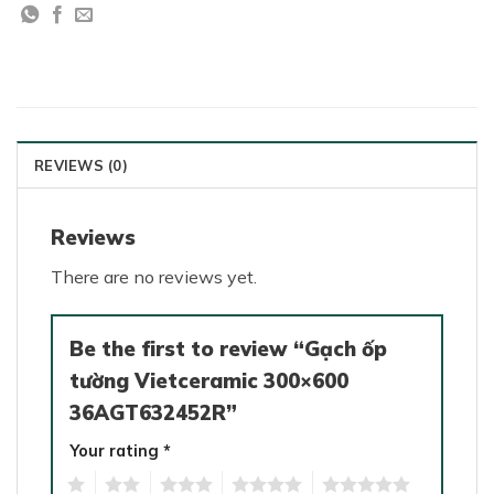
REVIEWS (0)
Reviews
There are no reviews yet.
Be the first to review “Gạch ốp
tường Vietceramic 300×600
36AGT632452R”
Your rating
*
1
2
3
4
5