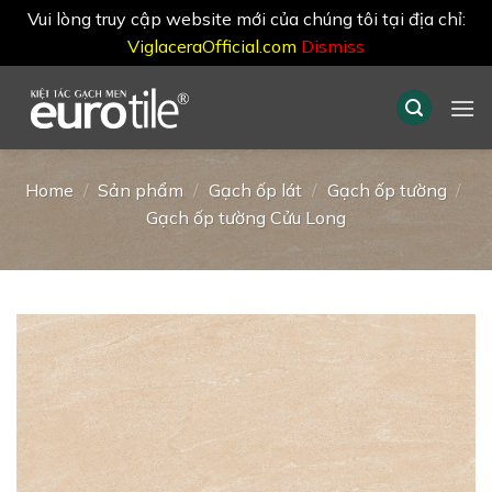
Vui lòng truy cập website mới của chúng tôi tại địa chỉ:
ViglaceraOfficial.com
Dismiss
Skip
to
content
Home
/
Sản phẩm
/
Gạch ốp lát
/
Gạch ốp tường
/
Gạch ốp tường Cửu Long