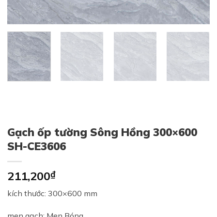
Gạch ốp tường Sông Hồng 300×600
SH-CE3606
211,200
₫
kích thước: 300×600 mm
men gạch: Men Bóng