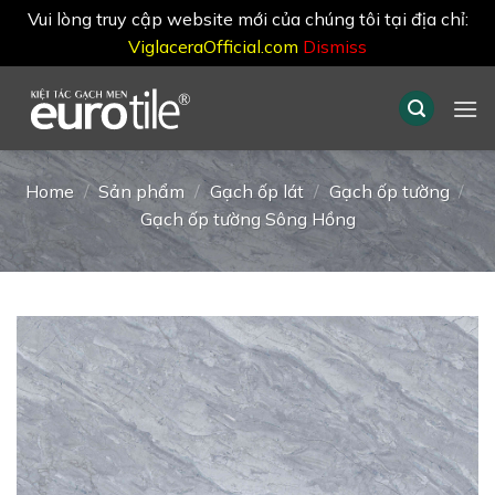
Vui lòng truy cập website mới của chúng tôi tại địa chỉ:
ViglaceraOfficial.com
Dismiss
Skip
to
content
Home
/
Sản phẩm
/
Gạch ốp lát
/
Gạch ốp tường
/
Gạch ốp tường Sông Hồng