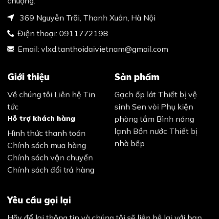
chuộng.
369 Nguyễn Trãi, Thanh Xuân, Hà Nội
Điện thoại:
0911772198
Email:
vlxd.tanthoidaivietnam@gmail.com
Giới thiệu
Sản phẩm
Về chúng tôi
Liên hệ
Tin
Gạch ốp lát
Thiết bị vệ
tức
sinh
Sen vòi
Phụ kiện
Hỗ trợ khách hàng
phòng tắm
Bình nóng
lạnh
Bồn nước
Thiết bị
Hình thức thanh toán
nhà bếp
Chính sách mua hàng
Chính sách vận chuyển
Chính sách đổi trả hàng
Yêu cầu gọi lại
Hãy để lại thông tin và chúng tôi sẽ liên hệ lại với bạn