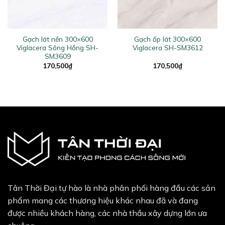
Gạch lát nền 300×600
Gạch ốp lát 300×600
Viglacera Sông Hồng SH-
Viglacera SH-SM3612
SM3609
170,500
₫
170,500
₫
Tân Thời Đại tự hào là nhà phân phối hàng đầu các sản
phẩm mang các thương hiệu khác nhau đã và đang
được nhiều khách hàng, các nhà thầu xây dựng lớn ưa