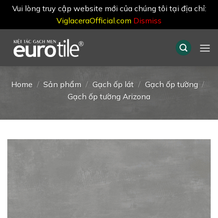
Vui lòng truy cập website mới của chúng tôi tại địa chỉ:
ViglaceraOfficial.com
Dismiss
Skip
to
content
Home
/
Sản phẩm
/
Gạch ốp lát
/
Gạch ốp tường
/
Gạch ốp tường Arizona