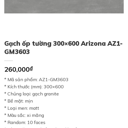
Gạch ốp tường 300×600 Arizona AZ1-
GM3603
260,000
₫
* Mã sản phẩm: AZ1-GM3603
* Kích thước (mm): 300×600
* Chủng loại: gạch granite
* Bề mặt: mịn
* Loại men: matt
* Màu sắc: xi măng
* Random: 10 faces