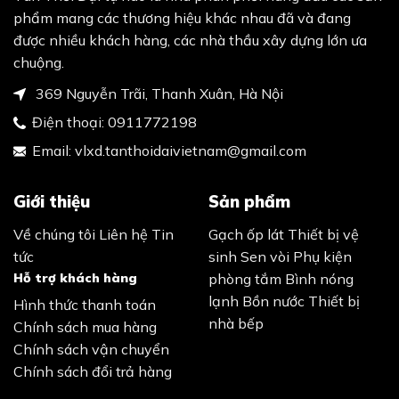
phẩm mang các thương hiệu khác nhau đã và đang
được nhiều khách hàng, các nhà thầu xây dựng lớn ưa
chuộng.
369 Nguyễn Trãi, Thanh Xuân, Hà Nội
Điện thoại:
0911772198
Email:
vlxd.tanthoidaivietnam@gmail.com
Giới thiệu
Sản phẩm
Về chúng tôi
Liên hệ
Tin
Gạch ốp lát
Thiết bị vệ
tức
sinh
Sen vòi
Phụ kiện
Hỗ trợ khách hàng
phòng tắm
Bình nóng
lạnh
Bồn nước
Thiết bị
Hình thức thanh toán
nhà bếp
Chính sách mua hàng
Chính sách vận chuyển
Chính sách đổi trả hàng