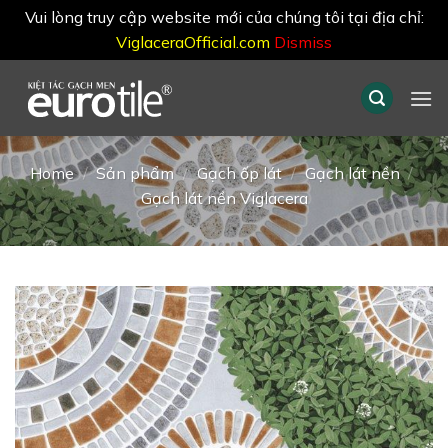
Vui lòng truy cập website mới của chúng tôi tại địa chỉ:
ViglaceraOfficial.com
Dismiss
Skip
to
content
Home
/
Sản phẩm
/
Gạch ốp lát
/
Gạch lát nền
/
Gạch lát nền Viglacera