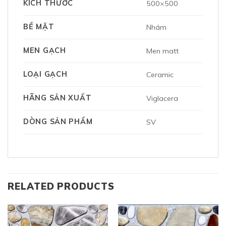
KÍCH THƯỚC
500×500
BỀ MẶT
Nhám
MEN GẠCH
Men matt
LOẠI GẠCH
Ceramic
HÃNG SẢN XUẤT
Viglacera
DÒNG SẢN PHẨM
SV
RELATED PRODUCTS