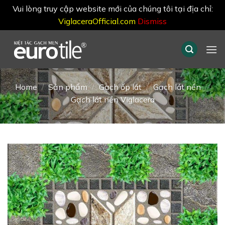
Vui lòng truy cập website mới của chúng tôi tại địa chỉ:
ViglaceraOfficial.com
Dismiss
Skip
to
content
Home
/
Sản phẩm
/
Gạch ốp lát
/
Gạch lát nền
/
Gạch lát nền Viglacera