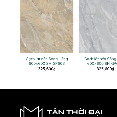
+
+
 Hồng
Gạch lát nền Sông Hồng
Gạch lát nền Sông
605
600×600 SH-GP608
600×600 SH-GP
325,600
₫
325,600
₫