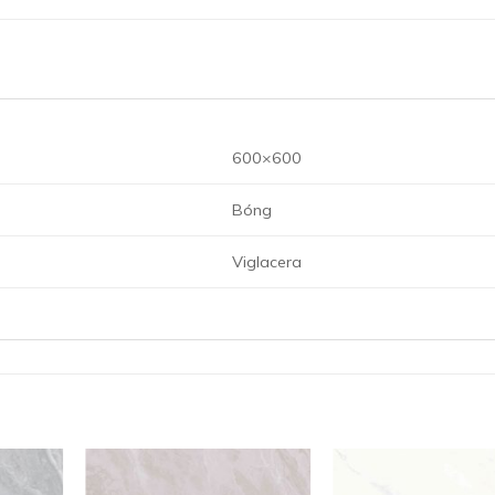
600×600
Bóng
Viglacera