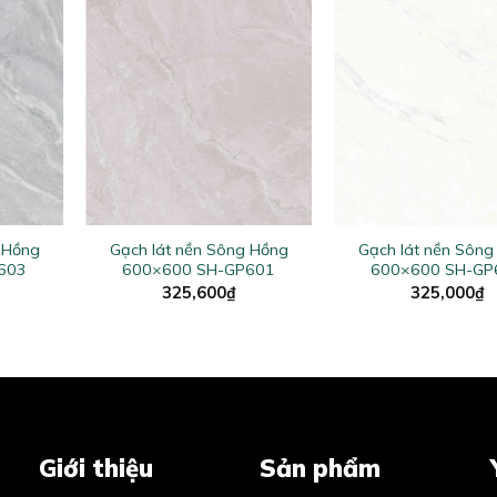
+
+
 Hồng
Gạch lát nền Sông Hồng
Gạch lát nền Sông
603
600×600 SH-GP601
600×600 SH-GP
325,600
₫
325,000
₫
Giới thiệu
Sản phẩm