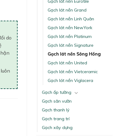
ity
Gạch lát nền Eurotile
Gạch lát nền Grand
Gạch lát nền Linh Quân
Gạch lát nền NewYork
Gạch lát nền Platinum
đổi do
ệ
Gạch lát nền Signature
nhận
Gạch lát nền Sông Hồng
Gạch lát nền United
 luôn
Gạch lát nền Vietceramic
Gạch lát nền Viglacera
Gạch ốp tường
Gạch sân vườn
Gạch thanh lý
Gạch trang trí
Gạch xây dựng