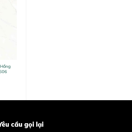
 Hồng
606
Yêu cầu gọi lại