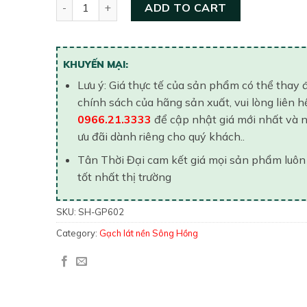
Gạch lát nền Sông Hồng 600x600 SH-GP602 quant
ADD TO CART
KHUYẾN MẠI:
Lưu ý: Giá thực tế của sản phẩm có thể thay 
chính sách của hãng sản xuất, vui lòng liên h
0966.21.3333
để cập nhật giá mới nhất và 
ưu đãi dành riêng cho quý khách..
Tân Thời Đại cam kết giá mọi sản phẩm luôn
tốt nhất thị trường
SKU:
SH-GP602
Category:
Gạch lát nền Sông Hồng