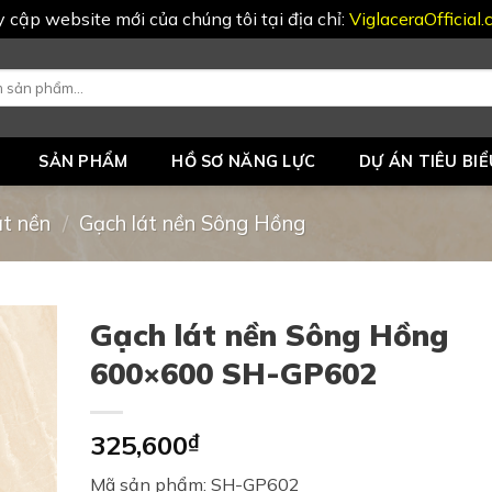
uy cập website mới của chúng tôi tại địa chỉ:
ViglaceraOfficial
SẢN PHẨM
HỒ SƠ NĂNG LỰC
DỰ ÁN TIÊU BIỂ
át nền
/
Gạch lát nền Sông Hồng
Gạch lát nền Sông Hồng
600×600 SH-GP602
325,600
₫
Mã sản phẩm: SH-GP602