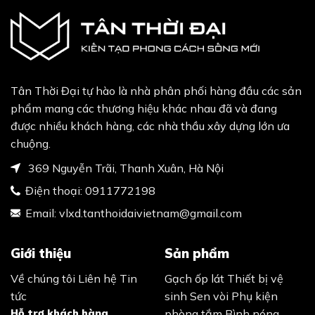
Tân Thời Đại tự hào là nhà phân phối hàng đầu các sản
phẩm mang các thương hiệu khác nhau đã và đang
được nhiều khách hàng, các nhà thầu xây dựng lớn ưa
chuộng.
369 Nguyễn Trãi, Thanh Xuân, Hà Nội
Điện thoại:
0911772198
Email:
vlxd.tanthoidaivietnam@gmail.com
Giới thiệu
Sản phẩm
Về chúng tôi
Liên hệ
Tin
Gạch ốp lát
Thiết bị vệ
tức
sinh
Sen vòi
Phụ kiện
Hỗ trợ khách hàng
phòng tắm
Bình nóng