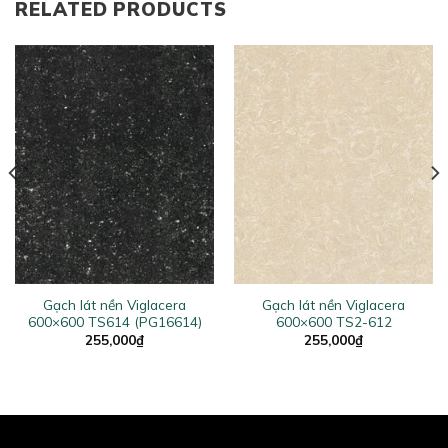
RELATED PRODUCTS
Gạch lát nền Viglacera
Gạch lát nền Viglacera
600×600 TS614 (PG16614)
600×600 TS2-612
255,000
₫
255,000
₫