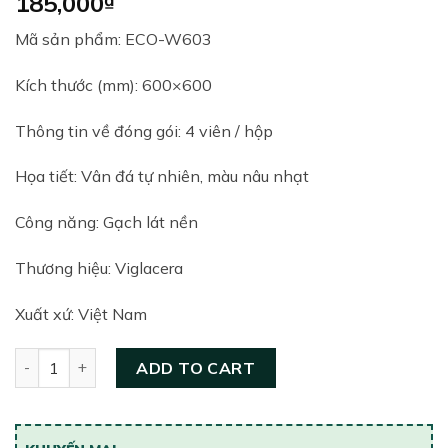
185,000
Mã sản phẩm: ECO-W603
Kích thước (mm): 600×600
Thông tin về đóng gói: 4 viên / hộp
Họa tiết: Vân đá tự nhiên, màu nâu nhạt
Công năng: Gạch lát nền
Thương hiệu: Viglacera
Xuất xứ: Việt Nam
Gạch lát nền Viglacera 600x600 ECO-W603 quantity
ADD TO CART