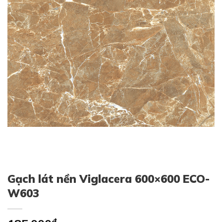
Gạch lát nền Viglacera 600×600 ECO-
W603
₫