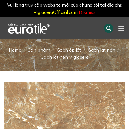
Vui lòng truy cập website mới của chúng tôi tại địa chỉ:
ViglaceraOfficial.com
Dismiss
Skip
to
content
Home
/
Sản phẩm
/
Gạch ốp lát
/
Gạch lát nền
/
Gạch lát nền Viglacera