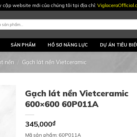
uy cập website mới của chúng tôi tại địa chỉ:
ViglaceraOfficial
SẢN PHẨM
HỒ SƠ NĂNG LỰC
DỰ ÁN TIÊU BIỂ
át nền
/
Gạch lát nền Vietceramic
Gạch lát nền Vietceramic
600×600 60P011A
345,000
₫
Mã sản phẩm: 60P011A