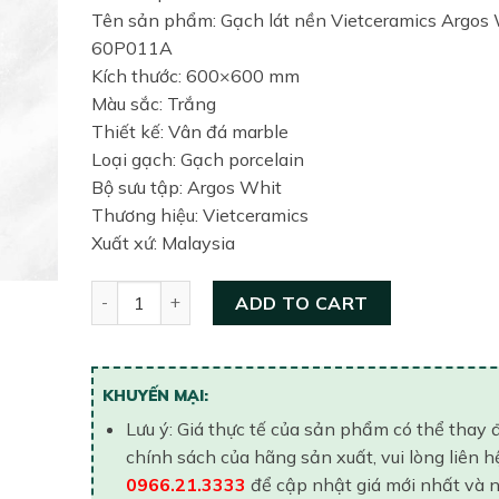
Tên sản phẩm: Gạch lát nền Vietceramics Argos
60P011A
Kích thước: 600×600 mm
Màu sắc: Trắng
Thiết kế: Vân đá marble
Loại gạch: Gạch porcelain
Bộ sưu tập: Argos Whit
Thương hiệu: Vietceramics
Xuất xứ: Malaysia
Gạch lát nền Vietceramic 600x600 60P011A quant
ADD TO CART
KHUYẾN MẠI:
Lưu ý: Giá thực tế của sản phẩm có thể thay 
chính sách của hãng sản xuất, vui lòng liên h
0966.21.3333
để cập nhật giá mới nhất và 