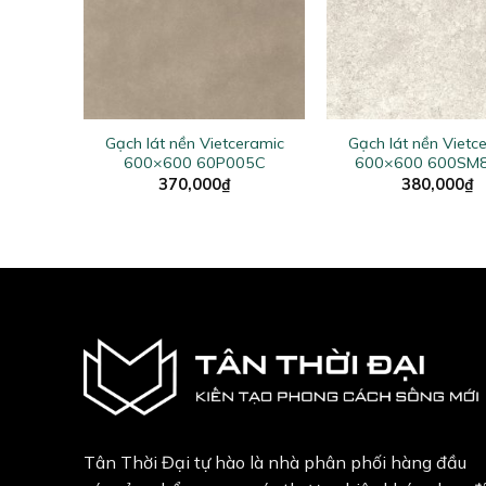
+
+
eramic
Gạch lát nền Vietceramic
Gạch lát nền Vietc
086D
600×600 60P005C
600×600 600SM
370,000
₫
380,000
₫
Tân Thời Đại tự hào là nhà phân phối hàng đầu