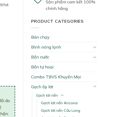
Sản phẩm cam kết 100%
 Whit
chính hãng.
PRODUCT CATEGORIES
Bán chạy
Bình nóng lạnh
Bồn nước
Bồn tự hoại
ity
Combo TBVS Khuyến Mại
Gạch ốp lát
Gạch lát nền
đổi do
Gạch lát nền Arizona
ệ
Gạch lát nền Cửu Long
nhận