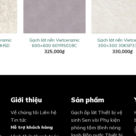
+
+
eramic
Gạch lát nền Vietceramic
Gạch lát nền Vietc
8H5D
600×600 60YR5018C
300×300 30KSP3
325,000
₫
330,000
₫
Giới thiệu
Sản phẩm
Về chúng tôi
Liên hệ
Gạch ốp lát
Thiết bị vệ
Tin tức
sinh
Sen vòi
Phụ kiện
Hỗ trợ khách hàng
phòng tắm
Bình nóng
lạnh
Bồn nước
Thiết bị