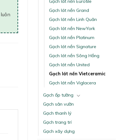
Gạch lát nền Eurotile
Gạch lát nền Grand
 luôn
Gạch lát nền Linh Quân
Gạch lát nền NewYork
Gạch lát nền Platinum
Gạch lát nền Signature
Gạch lát nền Sông Hồng
Gạch lát nền United
Gạch lát nền Vietceramic
Gạch lát nền Viglacera
Gạch ốp tường
Gạch sân vườn
Gạch thanh lý
Gạch trang trí
Gạch xây dựng