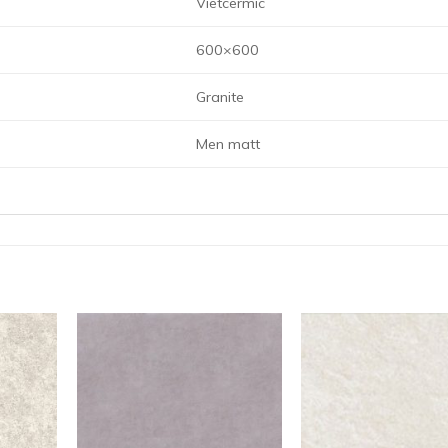
Vietcermic
600×600
Granite
Men matt