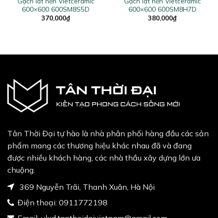
Gạch lát nền Vietceramic
Gạch lát nền Vietceramic
600×600 600SM8S5D
600×600 600SM8H7D
370,000
₫
380,000
₫
Tân Thời Đại tự hào là nhà phân phối hàng đầu các sản
phẩm mang các thương hiệu khác nhau đã và đang
được nhiều khách hàng, các nhà thầu xây dựng lớn ưa
chuộng.
369 Nguyễn Trãi, Thanh Xuân, Hà Nội
Điện thoại:
0911772198
Email:
vlxd.tanthoidaivietnam@gmail.com