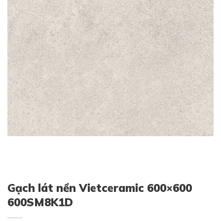
Gạch lát nền Vietceramic 600×600
600SM8K1D