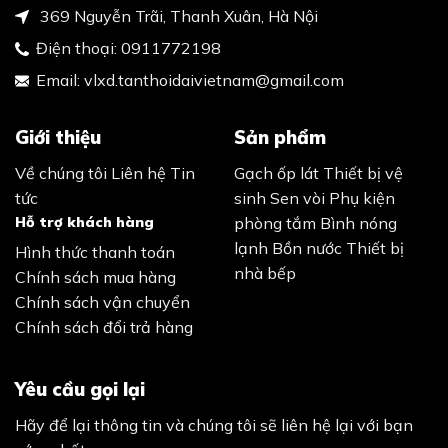
369 Nguyễn Trãi, Thanh Xuân, Hà Nội
Điện thoại:
0911772198
Email:
vlxd.tanthoidaivietnam@gmail.com
Giới thiệu
Sản phẩm
Về chúng tôi
Liên hệ
Tin
Gạch ốp lát
Thiết bị vệ
tức
sinh
Sen vòi
Phụ kiện
Hỗ trợ khách hàng
phòng tắm
Bình nóng
lạnh
Bồn nước
Thiết bị
Hình thức thanh toán
nhà bếp
Chính sách mua hàng
Chính sách vận chuyển
Chính sách đổi trả hàng
Yêu cầu gọi lại
Hãy để lại thông tin và chúng tôi sẽ liên hệ lại với bạn