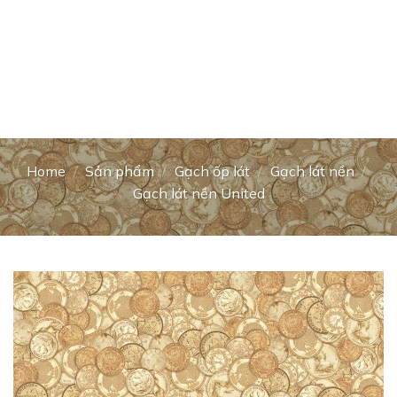
Home
/
Sản phẩm
/
Gạch ốp lát
/
Gạch lát nền
/
Gạch lát nền United