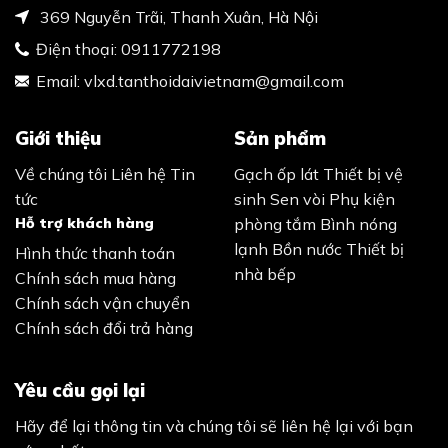
369 Nguyễn Trãi, Thanh Xuân, Hà Nội
Điện thoại:
0911772198
Email:
vlxd.tanthoidaivietnam@gmail.com
Giới thiệu
Sản phẩm
Về chúng tôi
Liên hệ
Tin
Gạch ốp lát
Thiết bị vệ
tức
sinh
Sen vòi
Phụ kiện
Hỗ trợ khách hàng
phòng tắm
Bình nóng
lạnh
Bồn nước
Thiết bị
Hình thức thanh toán
nhà bếp
Chính sách mua hàng
Chính sách vận chuyển
Chính sách đổi trả hàng
Yêu cầu gọi lại
Hãy để lại thông tin và chúng tôi sẽ liên hệ lại với bạn