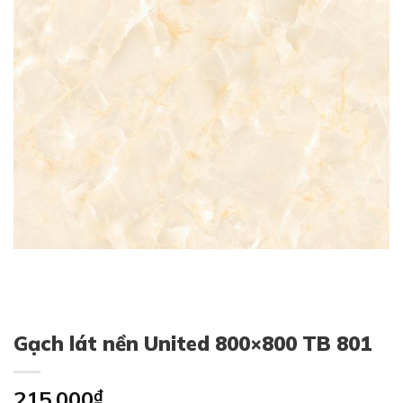
Gạch lát nền United 800×800 TB 801
215,000
₫