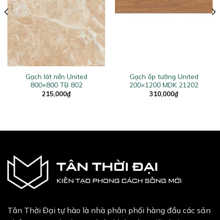
Gạch lát nền United
Gạch ốp tường United
800×800 TB 802
200×1200 MDK 21202
215,000
₫
310,000
₫
Tân Thời Đại tự hào là nhà phân phối hàng đầu các sản