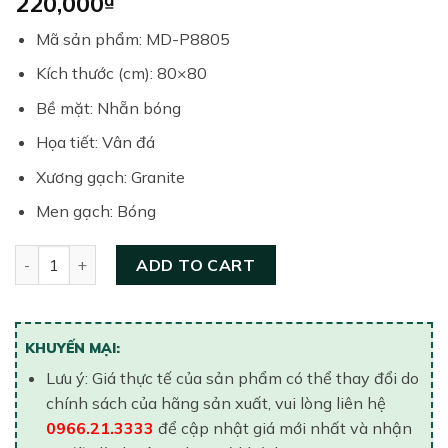
220,000
Mã sản phẩm: MD-P8805
Kích thước (cm): 80×80
Bề mặt: Nhẵn bóng
Họa tiết: Vân đá
Xương gạch: Granite
Men gạch: Bóng
Gạch lát nền United 800×800 MDP8805 quantity
ADD TO CART
KHUYẾN MẠI:
Lưu ý: Giá thực tế của sản phẩm có thể thay đổi do
chính sách của hãng sản xuất, vui lòng liên hệ
0966.21.3333
để cập nhật giá mới nhất và nhận