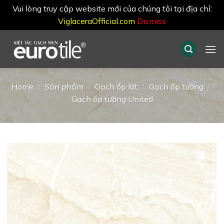
Vui lòng truy cập website mới của chúng tôi tại địa chỉ:
ViglaceraOfficial.com
Dismiss
Skip
to
content
Home
/
Sản phẩm
/
Gạch ốp lát
/
Gạch ốp tường
/
Gạch ốp tường United