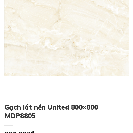
Gạch lát nền United 800×800
MDP8805
₫