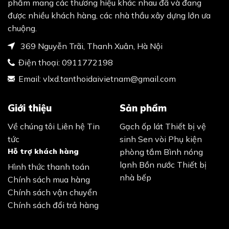
phẩm mang các thương hiệu khác nhau đã và đang
được nhiều khách hàng, các nhà thầu xây dựng lớn ưa
chuộng.
369 Nguyễn Trãi, Thanh Xuân, Hà Nội
Điện thoại:
0911772198
Email:
vlxd.tanthoidaivietnam@gmail.com
Giới thiệu
Sản phẩm
Về chúng tôi
Liên hệ
Tin
Gạch ốp lát
Thiết bị vệ
tức
sinh
Sen vòi
Phụ kiện
Hỗ trợ khách hàng
phòng tắm
Bình nóng
lạnh
Bồn nước
Thiết bị
Hình thức thanh toán
nhà bếp
Chính sách mua hàng
Chính sách vận chuyển
Chính sách đổi trả hàng