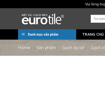
Vui lòng tr
Skip
to
Search
for:
content
Danh mục sản phẩm
TRANG CHỦ
Home
/
Sản phẩm
/
Gạch ốp lát
/
Gạch l