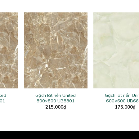
+
+
ted
Gạch lát nền United
Gạch lát nền Uni
01
800×800 UB8801
600×600 UB66
215,000
₫
175,000
₫