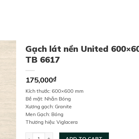
Gạch lát nền United 600×6
TB 6617
175,000
₫
Kích thước: 600×600 mm
Bề mặt: Nhẵn Bóng
Xương gạch: Granite
Men Gạch: Bóng
Thương hiệu: Viglacera
Gạch lát nền United 600×600 TB 6617 quantity
ADD TO CART