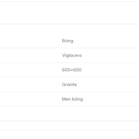
Bóng
Viglacera
600×600
Granite
Men bóng