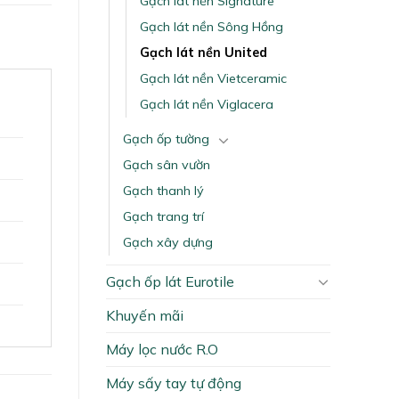
Gạch lát nền Signature
Gạch lát nền Sông Hồng
Gạch lát nền United
Gạch lát nền Vietceramic
Gạch lát nền Viglacera
Gạch ốp tường
Gạch sân vườn
Gạch thanh lý
Gạch trang trí
Gạch xây dựng
Gạch ốp lát Eurotile
Khuyến mãi
Máy lọc nước R.O
Máy sấy tay tự động