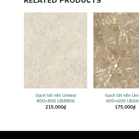
RELATED PRODUCTS
ted
+
+
10
Gạch lát nền United
Gạch lát nền Uni
800×800 UB8806
600×600 UB66
215,000
₫
175,000
₫