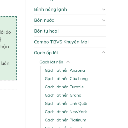
Bình nóng lạnh
Bồn nước
Bồn tự hoại
đổi do
ệ
Combo TBVS Khuyến Mại
nhận
Gạch ốp lát
Gạch lát nền
 luôn
Gạch lát nền Arizona
Gạch lát nền Cửu Long
Gạch lát nền Eurotile
Gạch lát nền Grand
Gạch lát nền Linh Quân
Gạch lát nền NewYork
Gạch lát nền Platinum