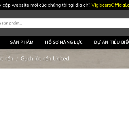
uy cập website mới của chúng tôi tại địa chỉ:
ViglaceraOfficial
SẢN PHẨM
HỒ SƠ NĂNG LỰC
DỰ ÁN TIÊU BIỂ
át nền
/
Gạch lát nền United