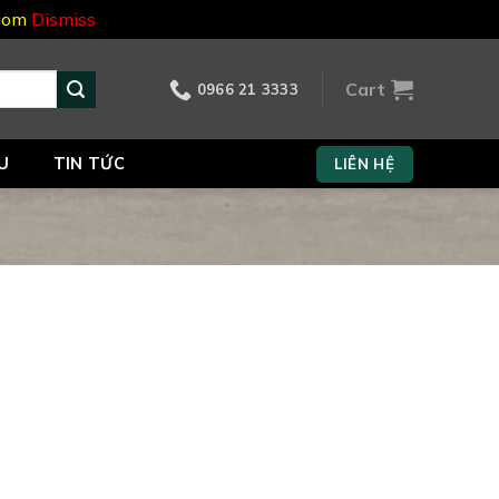
.com
Dismiss
Cart
0966 21 3333
U
TIN TỨC
LIÊN HỆ