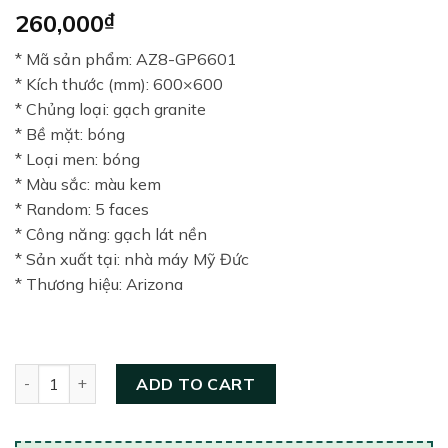
260,000
₫
* Mã sản phẩm: AZ8-GP6601
* Kích thước (mm): 600×600
* Chủng loại: gạch granite
* Bề mặt: bóng
* Loại men: bóng
* Màu sắc: màu kem
* Random: 5 faces
* Công năng: gạch lát nền
* Sản xuất tại: nhà máy Mỹ Đức
* Thương hiệu: Arizona
Gạch lát nền 600×600 Arizona AZ8-GP6601 quantity
ADD TO CART