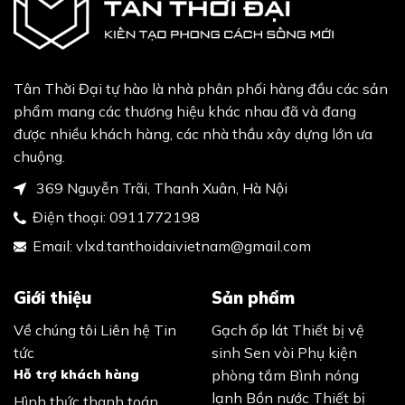
Tân Thời Đại tự hào là nhà phân phối hàng đầu các sản
phẩm mang các thương hiệu khác nhau đã và đang
được nhiều khách hàng, các nhà thầu xây dựng lớn ưa
chuộng.
369 Nguyễn Trãi, Thanh Xuân, Hà Nội
Điện thoại:
0911772198
Email:
vlxd.tanthoidaivietnam@gmail.com
Giới thiệu
Sản phẩm
Về chúng tôi
Liên hệ
Tin
Gạch ốp lát
Thiết bị vệ
tức
sinh
Sen vòi
Phụ kiện
Hỗ trợ khách hàng
phòng tắm
Bình nóng
lạnh
Bồn nước
Thiết bị
Hình thức thanh toán