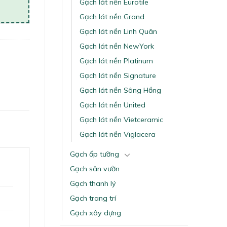
Gạch lát nền Eurotile
Gạch lát nền Grand
Gạch lát nền Linh Quân
Gạch lát nền NewYork
Gạch lát nền Platinum
Gạch lát nền Signature
Gạch lát nền Sông Hồng
Gạch lát nền United
Gạch lát nền Vietceramic
Gạch lát nền Viglacera
Gạch ốp tường
Gạch sân vườn
Gạch thanh lý
Gạch trang trí
Gạch xây dựng