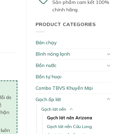
Sản phẩm cam kết 100%
chính hãng.
PRODUCT CATEGORIES
Bán chạy
Bình nóng lạnh
ty
Bồn nước
Bồn tự hoại
Combo TBVS Khuyến Mại
đổi do
Gạch ốp lát
ệ
Gạch lát nền
nhận
Gạch lát nền Arizona
Gạch lát nền Cửu Long
 luôn