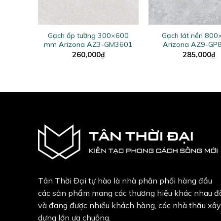
+
+
×600
Gạch ốp tường 300×600
Gạch lát nền 80
6604
mm Arizona AZ3-GM3601
Arizona AZ9-GP
260,000
₫
285,000
₫
Tân Thời Đại tự hào là nhà phân phối hàng đầu
các sản phẩm mang các thương hiệu khác nhau đ
và đang được nhiều khách hàng, các nhà thầu xây
dựng lớn ưa chuộng.