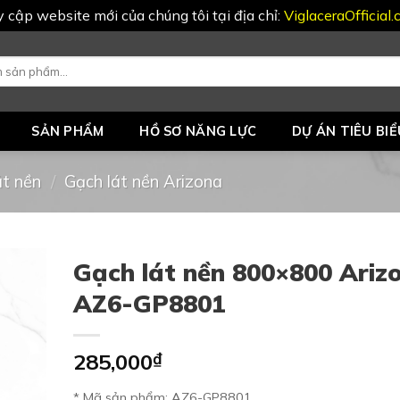
uy cập website mới của chúng tôi tại địa chỉ:
ViglaceraOfficial
SẢN PHẨM
HỒ SƠ NĂNG LỰC
DỰ ÁN TIÊU BIỂ
át nền
/
Gạch lát nền Arizona
Gạch lát nền 800×800 Ariz
AZ6-GP8801
285,000
₫
* Mã sản phẩm: AZ6-GP8801