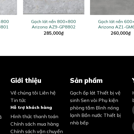
+
+
0×800
Gạch lát nền 800×800
Gạch lát nền 60
8801
Arizona AZ9-GP8802
Arizona AZ1-GM
285,000
₫
260,000
₫
Giới thiệu
Sản phẩm
Về chúng tôi
Liên hệ
Gạch ốp lát
Thiết bị vệ
Tin tức
sinh
Sen vòi
Phụ kiện
Hỗ trợ khách hàng
phòng tắm
Bình nóng
lạnh
Bồn nước
Thiết bị
Hình thức thanh toán
ã
nhà bếp
Chính sách mua hàng
Chính sách vận chuyển