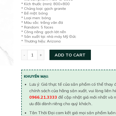
* Kích thước (mm): 800×800
* Chủng loại: gạch granite
* Bề mặt: bóng
* Loại men: bóng
* Màu sắc: trắng vân đá
* Random: 5 faces
* Công năng: gạch lát nền
* Sản xuất tại: nhà máy Mỹ Đức
* Thương hiệu: Arizona
Gạch lát nền 800×800 Arizona AZ6-GP8801 quanti
ADD TO CART
KHUYẾN MẠI:
Lưu ý: Giá thực tế của sản phẩm có thể thay 
chính sách của hãng sản xuất, vui lòng liên h
0966.21.3333
để cập nhật giá mới nhất và 
ưu đãi dành riêng cho quý khách..
Tân Thời Đại cam kết giá mọi sản phẩm luôn