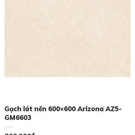
Gạch lát nền 600×600 Arizona AZ5-
GM6603
₫