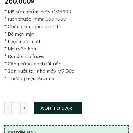
260,000
* Mã sản phẩm: AZ5-GM6603
* Kích thước (mm): 600×600
* Chủng loại: gạch granite
* Bề mặt: mịn
* Loại men: matt
* Màu sắc: kem
* Random: 5 faces
* Công năng: gạch lát nền
* Sản xuất tại: nhà máy Mỹ Đức
* Thương hiệu: Arizona
Gạch lát nền 600×600 Arizona AZ5-GM6603 quantity
ADD TO CART
KHUYẾN MẠI: