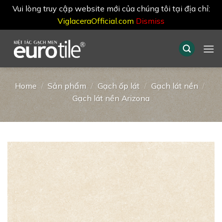
Vui lòng truy cập website mới của chúng tôi tại địa chỉ:
ViglaceraOfficial.com
Dismiss
Skip
to
content
Home
/
Sản phẩm
/
Gạch ốp lát
/
Gạch lát nền
/
Gạch lát nền Arizona