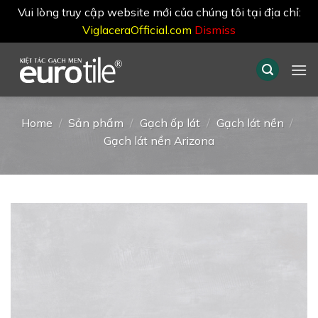
Vui lòng truy cập website mới của chúng tôi tại địa chỉ:
ViglaceraOfficial.com
Dismiss
Skip
to
content
Home
/
Sản phẩm
/
Gạch ốp lát
/
Gạch lát nền
/
Gạch lát nền Arizona