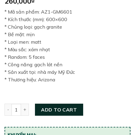
260,000
* Mã sản phẩm: AZ1-GM6601
* Kích thước (mm): 600×600
* Chủng loại: gạch granite
* Bề mặt: mịn
* Loại men: matt
* Màu sắc: xám nhạt
* Random: 5 faces
* Công năng: gạch lát nền
* Sản xuất tại: nhà máy Mỹ Đức
* Thương hiệu: Arizona
Gạch lát nền 600×600 Arizona AZ1-GM6601 quantity
ADD TO CART
KHUYẾN MẠI: