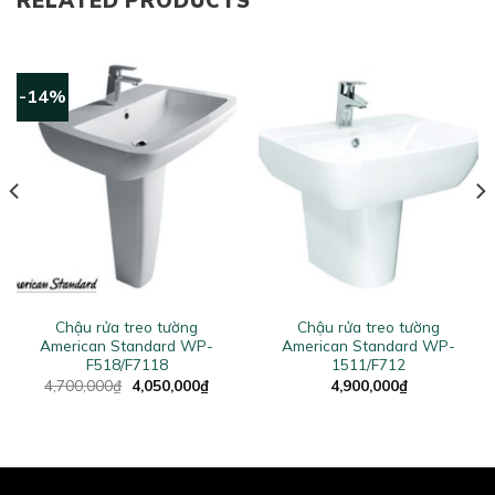
RELATED PRODUCTS
-14%
Chậu rửa treo tường
Chậu rửa treo tường
American Standard WP-
American Standard WP-
F518/F7118
1511/F712
Original
Current
4,700,000
₫
4,050,000
₫
4,900,000
₫
price
price
was:
is:
4,700,000₫.
4,050,000₫.