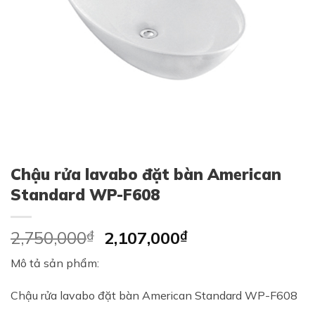
Chậu rửa lavabo đặt bàn American
Standard WP-F608
Original
Current
2,750,000
₫
2,107,000
₫
price
price
Mô tả sản phẩm:
was:
is:
2,750,000₫.
2,107,000₫.
Chậu rửa lavabo đặt bàn American Standard WP-F608