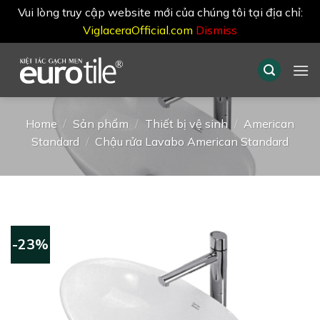
Vui lòng truy cập website mới của chúng tôi tại địa chỉ:
ViglaceraOfficial.com
Dismiss
Skip
to
content
Home
/
Sản phẩm
/
Thiết bị vệ sinh
/
American
Standard
/
Chậu rửa Lavabo American Standard
-23%