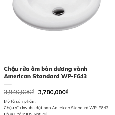
Chậu rửa âm bàn dương vành
American Standard WP-F643
Original
Current
3,940,000
₫
3,780,000
₫
price
price
Mô tả sản phẩm:
was:
is:
Chậu rửa lavabo đặt bàn American Standard WP-F643
3,940,000₫.
3,780,000₫.
Bộ sưu tập: IDS Natural