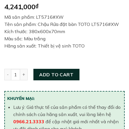
4,241,000
₫
Mã sản phẩm: LT5716#XW
Tên sản phẩm: Chậu Rửa đặt bàn TOTO LT5716#XW
Kích thước: 380x600x70mm
Màu sắc: Màu trắng
Hãng sản xuất: Thiết bị vệ sinh TOTO
Chậu rửa dương bàn TOTO LT5716#XW quantity
ADD TO CART
KHUYẾN MẠI:
Lưu ý: Giá thực tế của sản phẩm có thể thay đổi do
chính sách của hãng sản xuất, vui lòng liên hệ
0966.21.3333
để cập nhật giá mới nhất và nhận
ưu đãi dành riêng cho quý khách..