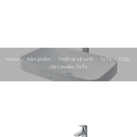
Home
/
Sản phẩm
/
Thiết bị vệ sinh
/
ToTo
/
Chậu
rửa Lavabo ToTo