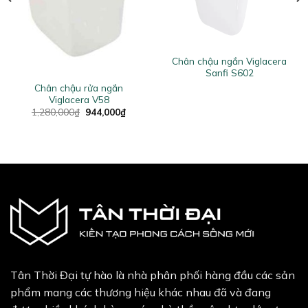
Chân chậu ngắn Viglacera
Sanfi S602
Chân chậu rửa ngắn
Viglacera V58
ent
Original
Current
1,280,000
₫
944,000
₫
price
price
was:
is:
5,000₫.
1,280,000₫.
944,000₫.
Tân Thời Đại tự hào là nhà phân phối hàng đầu các sản
phẩm mang các thương hiệu khác nhau đã và đang