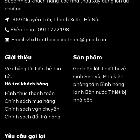
được nhiều khách hàng, các nhà thầu xây dựng lớn ưa
chuộng.
369 Nguyễn Trãi, Thanh Xuân, Hà Nội
Điện thoại:
0911772198
Email:
vlxd.tanthoidaivietnam@gmail.com
Giới thiệu
Sản phẩm
Về chúng tôi
Liên hệ
Tin
Gạch ốp lát
Thiết bị vệ
tức
sinh
Sen vòi
Phụ kiện
Hỗ trợ khách hàng
phòng tắm
Bình nóng
lạnh
Bồn nước
Thiết bị
Hình thức thanh toán
nhà bếp
Chính sách mua hàng
Chính sách vận chuyển
Chính sách đổi trả hàng
Yêu cầu gọi lại