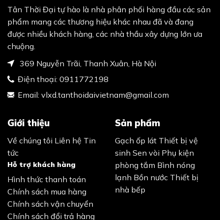
Tân Thời Đại tự hào là nhà phân phối hàng đầu các sản
phẩm mang các thương hiệu khác nhau đã và đang
được nhiều khách hàng, các nhà thầu xây dựng lớn ưa
chuộng.
369 Nguyễn Trãi, Thanh Xuân, Hà Nội
Điện thoại:
0911772198
Email:
vlxd.tanthoidaivietnam@gmail.com
Giới thiệu
Sản phẩm
Về chúng tôi
Liên hệ
Tin
Gạch ốp lát
Thiết bị vệ
tức
sinh
Sen vòi
Phụ kiện
Hỗ trợ khách hàng
phòng tắm
Bình nóng
lạnh
Bồn nước
Thiết bị
Hình thức thanh toán
nhà bếp
Chính sách mua hàng
Chính sách vận chuyển
Chính sách đổi trả hàng