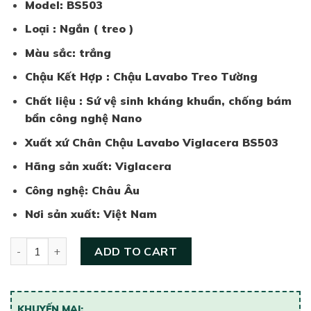
Model: BS503
Loại : Ngắn ( treo )
Màu sắc: trắng
Chậu Kết Hợp : Chậu Lavabo Treo Tường
Chất liệu : Sứ vệ sinh kháng khuẩn, chống bám
bẩn công nghệ Nano
Xuất xứ Chân Chậu Lavabo Viglacera BS503
Hãng sản xuất: Viglacera
Công nghệ: Châu Âu
Nơi sản xuất: Việt Nam
Chân chậu ngắn Viglacera BS503 quantity
ADD TO CART
KHUYẾN MẠI: