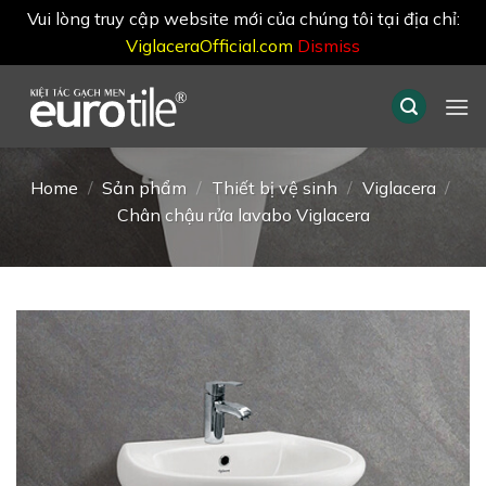
Vui lòng truy cập website mới của chúng tôi tại địa chỉ:
ViglaceraOfficial.com
Dismiss
Skip
to
content
Home
/
Sản phẩm
/
Thiết bị vệ sinh
/
Viglacera
/
Chân chậu rửa lavabo Viglacera