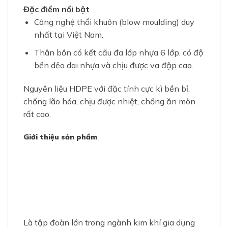
Đặc điểm nổi bật
Công nghệ thổi khuôn (blow moulding) duy
nhất tại Việt Nam.
Thân bồn có kết cấu đa lớp nhựa 6 lớp, có độ
bền dẻo dai nhựa và chịu được va đập cao.
Nguyên liệu HDPE với đặc tính cực kì bền bỉ,
chống lão hóa, chịu được nhiệt, chống ăn mòn
rất cao.
Giới thiệu sản phẩm
Là tập đoàn lớn trong ngành kim khí gia dụng
nói chung và sản xuất bồn nước lớn nhất Việt
Nam. Vào năm 2018, Tập Đoàn nghiên cứu cho
ra mắt dòng sản phẩm Bồn Nhựa HDPE
PLASMAN 6 lớp – được tổ chức Kỷ lục Việt Nam