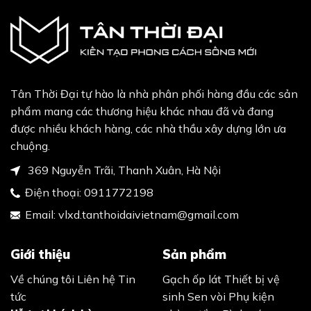
Tân Thời Đại tự hào là nhà phân phối hàng đầu các sản
phẩm mang các thương hiệu khác nhau đã và đang
được nhiều khách hàng, các nhà thầu xây dựng lớn ưa
chuộng.
369 Nguyễn Trãi, Thanh Xuân, Hà Nội
Điện thoại:
0911772198
Email:
vlxd.tanthoidaivietnam@gmail.com
Giới thiệu
Sản phẩm
Về chúng tôi
Liên hệ
Tin
Gạch ốp lát
Thiết bị vệ
tức
sinh
Sen vòi
Phụ kiện
Hỗ trợ khách hàng
phòng tắm
Bình nóng
lạnh
Bồn nước
Thiết bị
Hình thức thanh toán
nhà bếp
Chính sách mua hàng
Chính sách vận chuyển
Chính sách đổi trả hàng