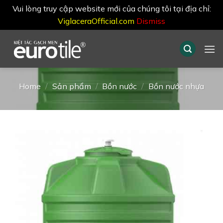
Vui lòng truy cập website mới của chúng tôi tại địa chỉ:
ViglaceraOfficial.com
Dismiss
Skip
to
content
Home
/
Sản phẩm
/
Bồn nước
/
Bồn nước nhựa