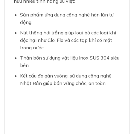
hữu nhiều tính năng ưu việt:
Sản phẩm ứng dụng công nghệ hàn lăn tự
động.
Nút thông hơi trắng giúp loại bỏ các loại khí
độc hại như Clo, Flo và các tạp khí có mặt
trong nước.
Thân bồn sử dụng vật liệu Inox SUS 304 siêu
bền.
Kết cấu đa gân vuông, sử dụng công nghệ
Nhật Bản giúp bồn vững chắc, an toàn.
Thông số kỹ thuật
Nguyên liệu
Inox SUS 304
Tiêu chuẩn quốc tế
ISO 9001:2015