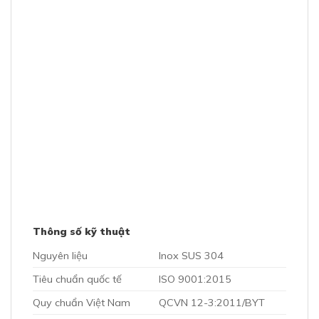
Quy chuẩn Việt Nam
QCVN 12-3:2011/BYT
Tiêu chuẩn sản xuất
TCCS 01:2019/TAHY
Cập nhật lần cuối 02/02/2023 bởi
Phạm Gấm
RELATED PRODUCTS