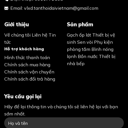
Chính sách bảo mật
Điều khoản sử dụng
Bản quyền 2026 ©
Tân Thời Đại
. Đã đăng ký bản quyền.
ZALO