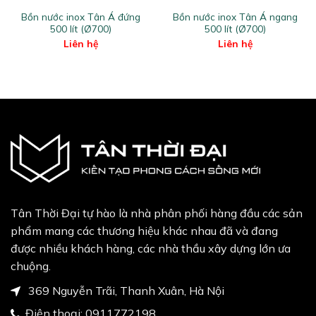
Điện thoại:
0911772198
Email:
vlxd.tanthoidaivietnam@gmail.com
Giới thiệu
Sản phẩm
Về chúng tôi
Liên hệ
Tin
Gạch ốp lát
Thiết bị vệ
tức
sinh
Sen vòi
Phụ kiện
Hỗ trợ khách hàng
phòng tắm
Bình nóng
lạnh
Bồn nước
Thiết bị
Hình thức thanh toán
nhà bếp
Chính sách mua hàng
Chính sách vận chuyển
Chính sách đổi trả hàng
Yêu cầu gọi lại
Hãy để lại thông tin và chúng tôi sẽ liên hệ lại với bạn
sớm nhất.