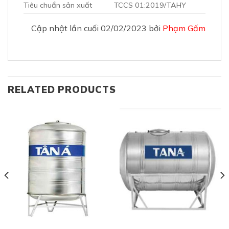
Bồn nước inox Tân Á đứng
Bồn nước inox Tân Á ngang
500 lít (Ø700)
500 lít (Ø700)
Liên hệ
Liên hệ
Tân Thời Đại tự hào là nhà phân phối hàng đầu các sản
phẩm mang các thương hiệu khác nhau đã và đang
được nhiều khách hàng, các nhà thầu xây dựng lớn ưa
chuộng.
369 Nguyễn Trãi, Thanh Xuân, Hà Nội