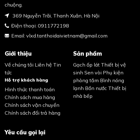
chuộng.
369 Nguyễn Trãi, Thanh Xuân, Hà Nội
Điện thoại:
0911772198
Email:
vlxd.tanthoidaivietnam@gmail.com
Giới thiệu
Sản phẩm
Về chúng tôi
Liên hệ
Tin
Gạch ốp lát
Thiết bị vệ
tức
sinh
Sen vòi
Phụ kiện
Hỗ trợ khách hàng
phòng tắm
Bình nóng
lạnh
Bồn nước
Thiết bị
Hình thức thanh toán
nhà bếp
Chính sách mua hàng
Chính sách vận chuyển
Chính sách đổi trả hàng
Yêu cầu gọi lại