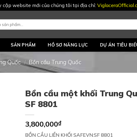
uy cập website mới của chúng tôi tại địa chỉ:
ViglaceraOfficial
SẢN PHẨM
HỒ SƠ NĂNG LỰC
DỰ ÁN TIÊU BIỂ
ng Quốc
/
Bồn cầu Trung Quốc
Bồn cầu một khối Trung Q
SF 8801
3,800,000
₫
BỒN CẦU LIỀN KHỐI SAFEVN:SF 8801