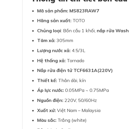
Mã sản phẩm: MS823RAW7
Hãng sản xuất:
TOTO
Chủng loại
: Bồn cầu 1 khối,
nắp rửa Wash
Tâm xả:
305mm
Lượng nước xả:
4.5/3L
Hệ thống xả:
Tornado
Nắp rửa điện tử TCF6631A(220V)
Thiết kế:
Thân dài, kín
Áp lực nước:
0.05MPa ~ 0.75MPa
Nguồn điện:
220V, 50/60Hz
Xuất xứ:
Việt Nam – Malaysia
Màu sắc:
Trắng (white)