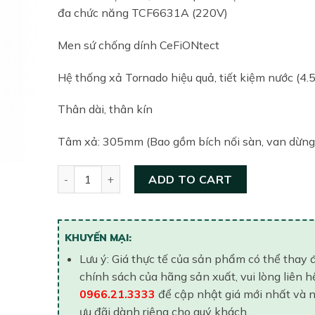
was:
is:
đa chức năng TCF6631A (220V)
36,240,000₫.
29,717,
Men sứ chống dính CeFiONtect
Hệ thống xả Tornado hiệu quả, tiết kiệm nước (4.
Thân dài, thân kín
Tâm xả: 305mm (Bao gồm bích nối sàn, van dừng
Bồn cầu một khối thông minh TOTO MS823RAW7#
ADD TO CART
KHUYẾN MẠI:
Lưu ý: Giá thực tế của sản phẩm có thể thay 
chính sách của hãng sản xuất, vui lòng liên h
0966.21.3333
để cập nhật giá mới nhất và 
ưu đãi dành riêng cho quý khách..