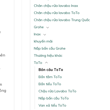
Chân chậu rửa lavabo Inax
Chân chậu rửa lavabo ToTo
Chân chậu rửa lavabo Trung Quốc
Grohe
a
Inax
khuyến mãi
Nắp bồn cầu Grohe
nên
Thương hiệu khác
ToTo
Bồn cầu ToTo
Bồn tắm ToTo
Bồn tiểu ToTo
ấm
hông
Chậu rửa Lavabo ToTo
Nắp bồn cầu ToTo
Van xả tiểu ToTo