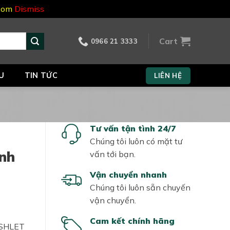
.com
Dismiss
Cart
0966 21 3333
U
TIN TỨC
LIÊN HỆ
Tư vấn tận tình 24/7
Chúng tôi luôn có mặt tư
nh
vấn tới bạn.
Vận chuyển nhanh
Chúng tôi luôn sẵn chuyến
vận chuyển.
t
Cam kết chính hãng
ASHLET