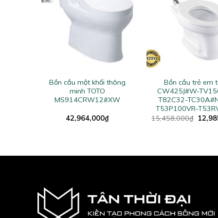
+
+
nắp êm
Bồn cầu một khối thông
Bồn cầu trẻ em 
2#XW
minh TOTO
CW425J#W-TV150
MS914CRW12#XW
T82C32-TC30A#
T53P100VR-T53
Origin
42,964,000
₫
15,458,000
₫
12,98
price
was:
15,45