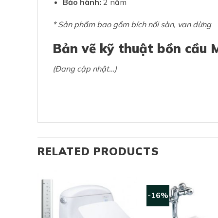
Bảo hành:
2 năm
* Sản phẩm bao gồm bích nối sàn, van dừng
Bản vẽ kỹ thuật bồn cầ
(Đang cập nhật…)
RELATED PRODUCTS
-16%