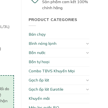
Sản phẩm cam kết 100%
000₫.
chính hãng.
PRODUCT CATEGORIES
5L/3L)
Bán chạy
Bình nóng lạnh
)
Bồn nước
XW quantity
Bồn tự hoại
Combo TBVS Khuyến Mại
Gạch ốp lát
đổi do
Gạch ốp lát Eurotile
ệ
Khuyến mãi
nhận
Máy lọc nước R.O