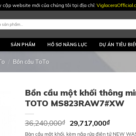
uy cập website mới của chúng tôi tại địa chỉ:
ViglaceraOfficial
SẢN PHẨM
HỒ SƠ NĂNG LỰC
DỰ ÁN TIÊU BIỂ
To
/
Bồn cầu ToTo
Bồn cầu một khối thông mi
TOTO MS823RAW7#XW
Original
Curren
36,240,000
₫
29,717,000
₫
price
price
Bàn cầu một khối, kèm nắp rửa điện tử NEW W