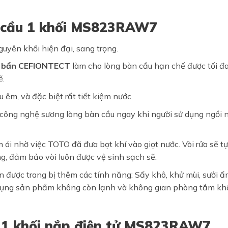
n cầu 1 khối MS823RAW7
guyên khối hiện đại, sang trọng.
 bẩn CEFIONTECT
làm cho lòng bàn cầu hạn chế được tối đ
ẽ.
u êm, và đặc biệt rất tiết kiệm nước
 công nghệ sương lòng bàn cầu ngay khi người sử dụng ngồi 
 ái nhờ việc TOTO đã đưa bọt khí vào giọt nước. Vòi rửa sẽ tự
ng, đảm bảo vòi luôn được vệ sinh sạch sẽ.
 được trang bị thêm các tính năng: Sấy khô, khử mùi, sưởi 
 dụng sản phẩm không còn lạnh và không gian phòng tắm k
ầu 1 khối nắp điện tử MS823RAW7