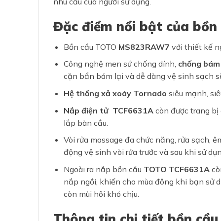
nhu cầu của người sử dụng.
Đặc điểm nổi bật của bồ
Bồn cầu TOTO
MS823RAW7
với thiết kế n
Công nghệ men sứ chống dính,
chống bám
cặn bẩn bám lại và dễ dàng vệ sinh sạch s
Hệ thống xả xoáy Tornado
siêu mạnh, siê
Nắp điện tử TCF6631A
còn được trang bị
lắp bàn cầu.
Vòi rửa massage đa chức năng, rửa sạch, êm
động vệ sinh vòi rửa trước và sau khi sử dụ
Ngoài ra nắp bồn cầu
TOTO TCF6631A
còn
nắp ngồi, khiến cho mùa đông khi bạn sử
còn mùi hôi khó chịu.
Thông tin chi tiết bồn c