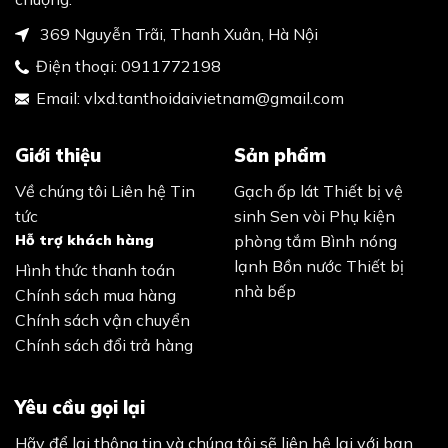
369 Nguyễn Trãi, Thanh Xuân, Hà Nội
Điện thoại:
0911772198
Email:
vlxd.tanthoidaivietnam@gmail.com
Giới thiệu
Sản phẩm
Về chúng tôi
Liên hệ
Tin
Gạch ốp lát
Thiết bị vệ
tức
sinh
Sen vòi
Phụ kiện
Hỗ trợ khách hàng
phòng tắm
Bình nóng
lạnh
Bồn nước
Thiết bị
Hình thức thanh toán
nhà bếp
Chính sách mua hàng
Chính sách vận chuyển
Chính sách đổi trả hàng
Yêu cầu gọi lại
Hãy để lại thông tin và chúng tôi sẽ liên hệ lại với bạn