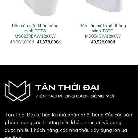
Bồn cầu một khối thông
Bồn cầu một khối thông
minh TOTO
minh TOTO
MS823REAW12#XW
MS884CW12#XW
Original
Current
49,260,000
₫
41,378,000
₫
40,529,000
₫
price
price
was:
is:
49,260,000₫.
41,378,000₫.
Tân Thời Đại tự hào là nhà phân phối hàng đầu các sản
phẩm mang các thương hiệu khác nhau đã và đang
được nhiều khách hàng, các nhà thầu xây dựng lớn ưa
chuộng.