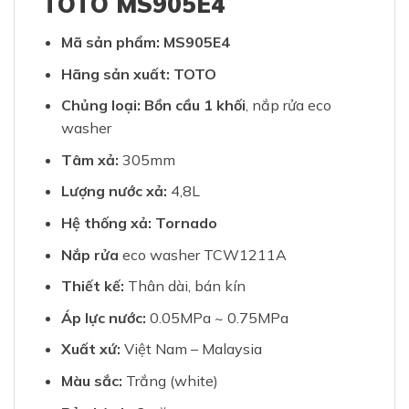
TOTO MS905E4
Mã sản phẩm: MS905E4
Hãng sản xuất: TOTO
Chủng loại: Bồn cầu 1 khối
, nắp rửa eco
washer
Tâm xả:
305mm
Lượng nước xả:
4,8L
Hệ thống xả: Tornado
Nắp rửa
eco washer TCW1211A
Thiết kế:
Thân dài, bán kín
Áp lực nước:
0.05MPa ~ 0.75MPa
Xuất xứ:
Việt Nam – Malaysia
Màu sắc:
Trắng (white)