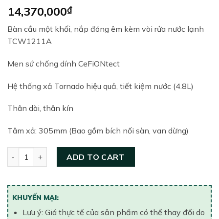
14,370,000
₫
Bàn cầu một khối, nắp đóng êm kèm vòi rửa nước lạnh
TCW1211A
Men sứ chống dính CeFiONtect
Hệ thống xả Tornado hiệu quả, tiết kiệm nước (4.8L)
Thân dài, thân kín
Tâm xả: 305mm (Bao gồm bích nối sàn, van dừng)
Bồn cầu một khối nắp êm TOTO MS905E4#XW quantity
ADD TO CART
KHUYẾN MẠI:
Lưu ý: Giá thực tế của sản phẩm có thể thay đổi do