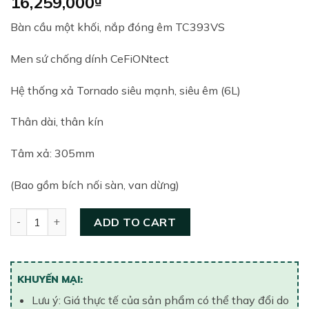
16,259,000
Bàn cầu một khối, nắp đóng êm TC393VS
Men sứ chống dính CeFiONtect
Hệ thống xả Tornado siêu mạnh, siêu êm (6L)
Thân dài, thân kín
Tâm xả: 305mm
(Bao gồm bích nối sàn, van dừng)
Bồn cầu một khối nắp êm TOTO MS688T2#XW quantity
ADD TO CART
KHUYẾN MẠI:
Lưu ý: Giá thực tế của sản phẩm có thể thay đổi do