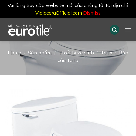
Vui lòng truy cập website mới của chúng tôi tại địa chỉ:
ViglaceraOfficial.com
Dismiss
Skip
to
content
Home
/
Sản phẩm
/
Thiết bị vệ sinh
/
ToTo
/
Bồn
cầu ToTo