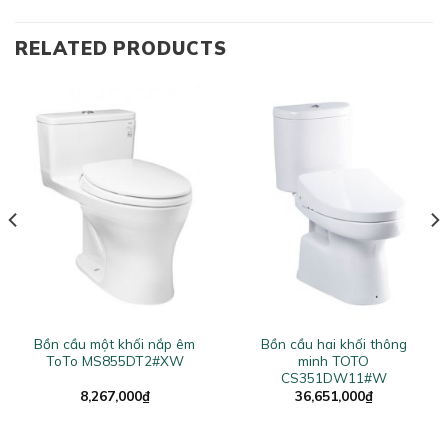
RELATED PRODUCTS
Bồn cầu một khối nắp êm
Bồn cầu hai khối thông
ToTo MS855DT2#XW
minh TOTO
CS351DW11#W
8,267,000
₫
36,651,000
₫