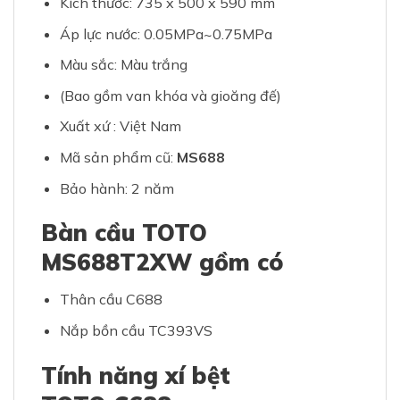
Kích thước: 735 x 500 x 590 mm
Áp lực nước: 0.05MPa~0.75MPa
Màu sắc: Màu trắng
(Bao gồm van khóa và gioăng đế)
Xuất xứ : Việt Nam
Mã sản phẩm cũ:
MS688
Bảo hành: 2 năm
Bàn cầu TOTO
MS688T2XW gồm có
Thân cầu C688
Nắp bồn cầu TC393VS
Tính năng xí bệt