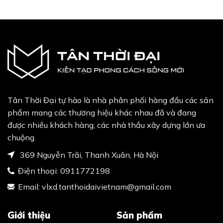
47,620,000₫.
40,000,000₫.
15,490,000₫.
13,0
Tân Thời Đại tự hào là nhà phân phối hàng đầu các sản
phẩm mang các thương hiệu khác nhau đã và đang
được nhiều khách hàng, các nhà thầu xây dựng lớn ưa
chuộng.
369 Nguyễn Trãi, Thanh Xuân, Hà Nội
Điện thoại:
0911772198
Email:
vlxd.tanthoidaivietnam@gmail.com
Giới thiệu
Sản phẩm