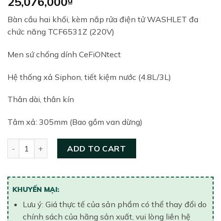
25,076,000
Bàn cầu hai khối, kèm nắp rửa điện tử WASHLET đa
chức năng TCF6531Z (220V)
Men sứ chống dính CeFiONtect
Hệ thống xả Siphon, tiết kiệm nước (4.8L/3L)
Thân dài, thân kín
Tâm xả: 305mm (Bao gồm van dừng)
Bồn cầu hai khối thông minh TOTO CS945DNW6#XW quant
ADD TO CART
KHUYẾN MẠI:
Lưu ý: Giá thực tế của sản phẩm có thể thay đổi do
chính sách của hãng sản xuất, vui lòng liên hệ