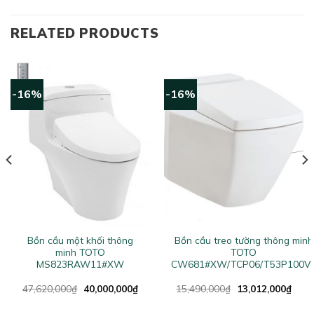
RELATED PRODUCTS
-16%
-16%
Bồn cầu một khối thông
Bồn cầu treo tường thông minh
minh TOTO
TOTO
MS823RAW11#XW
CW681#XW/TCP06/T53P100V
Original
Current
Original
Curr
47,620,000
₫
40,000,000
₫
15,490,000
₫
13,012,000
₫
price
price
price
price
was:
is:
was:
is: