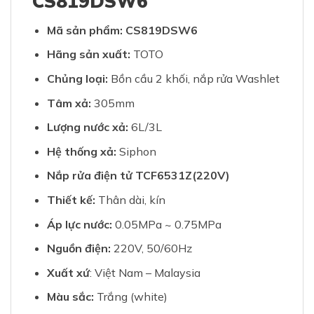
CS819DSW6
Mã sản phẩm: CS819DSW6
Hãng sản xuất:
TOTO
Chủng loại:
Bồn cầu 2 khối, nắp rửa Washlet
Tâm xả:
305mm
Lượng nước xả:
6L/3L
Hệ thống xả:
Siphon
Nắp rửa điện tử TCF6531Z(220V)
Thiết kế:
Thân dài, kín
Áp lực nước:
0.05MPa ~ 0.75MPa
Nguồn điện:
220V, 50/60Hz
Xuất xứ
: Việt Nam – Malaysia
Màu sắc:
Trắng (white)