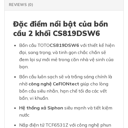
REVIEWS (0)
Đặc điểm nổi bật của bồn
cầu 2 khối CS819DSW6
Bồn cầu TOTO
CS819DSW6
với thiết kế hiện
đại, sang trọng, và tinh gọn chắc chắn sẽ
đem lại sự mới mẻ trong căn nhà vệ sinh của
bạn.
Bồn cầu luôn sạch sẽ và trắng sáng chính là
nhờ
công nghệ CeFIONtect
giúp cho lòng
bồn cầu siêu nhẵn, hạn chế tối đa các vết
bẩn, vi khuẩn.
Hệ thống xả Siphon
siêu mạnh và tiết kiệm
nước
Nắp điện tử TCF6531Z với công nghệ phun