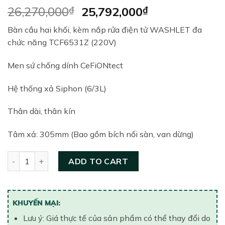
Original
Current
26,270,000
₫
25,792,000
₫
price
price
Bàn cầu hai khối, kèm nắp rửa điện tử WASHLET đa
was:
is:
chức năng TCF6531Z (220V)
26,270,000₫.
25,792,000₫.
Men sứ chống dính CeFiONtect
Hệ thống xả Siphon (6/3L)
Thân dài, thân kín
Tâm xả: 305mm (Bao gồm bích nối sàn, van dừng)
Bồn cầu hai khối thông minh TOTO CS819DSW6#XW quanti
ADD TO CART
KHUYẾN MẠI:
Lưu ý: Giá thực tế của sản phẩm có thể thay đổi do