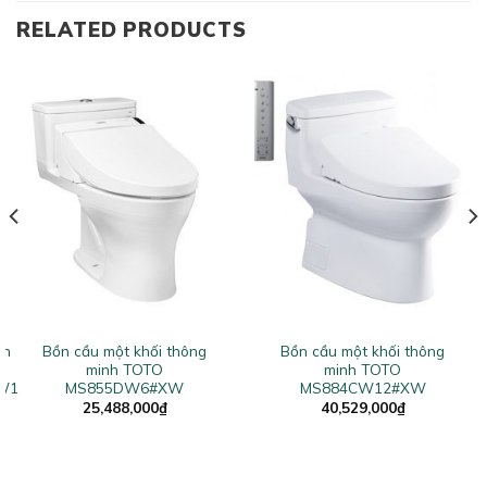
RELATED PRODUCTS
nh
Bồn cầu một khối thông
Bồn cầu một khối thông
minh TOTO
minh TOTO
W1
MS855DW6#XW
MS884CW12#XW
rent
25,488,000
₫
40,529,000
₫
ce
684,000₫.