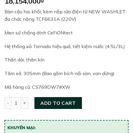
18,154,000
Bàn cầu hai khối, kèm nắp rửa điện tử NEW WASHLET
đa chức năng TCF6631A (220V)
Men sứ chống dính CeFiONtect
Hệ thống xả Tornado hiệu quả, tiết kiệm nước (4.5L/3L)
Thân dài, thân kín
Tâm xả: 305mm (Bao gồm bích nối sàn, van dừng)
Mã hàng cũ: CS769DW7#XW
Bồn cầu hai khối thông minh TOTO CS769DRW7#XW quanti
ADD TO CART
KHUYẾN MẠI: