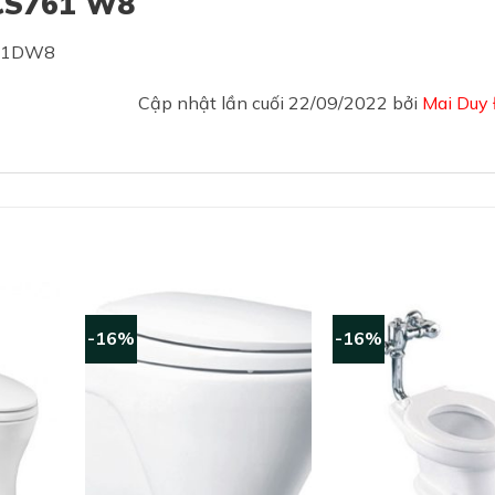
 CS761 W8
Cập nhật lần cuối 22/09/2022 bởi
Mai Duy
-16%
-16%