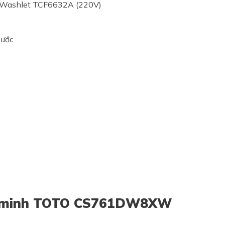
ử Washlet TCF6632A (220V)
nước
ông minh TOTO CS761DW8XW