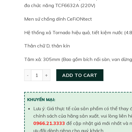
đa chức năng TCF6632A (220V)
Men sứ chống dính CeFiONtect
Hệ thống xả Tornado hiệu quả, tiết kiệm nước (4.
Thân chữ D, thân kín
Tâm xả: 305mm (Bao gồm bích nối sàn, van dừng
Bồn cầu hai khối thông minh TOTO CS761DW8#XW
ADD TO CART
KHUYẾN MẠI:
Lưu ý: Giá thực tế của sản phẩm có thể thay 
chính sách của hãng sản xuất, vui lòng liên h
0966.21.3333
để cập nhật giá mới nhất và 
ưu đãi dành riêng cho quý khách..