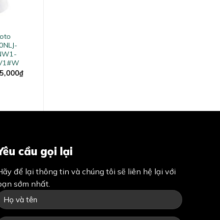
toto
NLJ-
NW1-
RV1#W
al
Current
5,000
₫
price
is:
8,000₫.
12,985,000₫.
Yêu cầu gọi lại
Hãy để lại thông tin và chúng tôi sẽ liên hệ lại với
bạn sớm nhất.