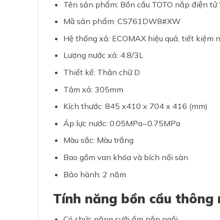
Tên sản phẩm: Bồn cầu TOTO nắp điện t
Mã sản phẩm: CS761DW8#XW
Hệ thống xả: ECOMAX hiệu quả, tiết kiệm 
Lượng nước xả: 4.8/3L
Thiết kế: Thân chữ D
Tâm xả: 305mm
Kích thước: 845 x410 x 704 x 416 (mm)
Áp lực nước: 0.05MPa~0.75MPa
Màu sắc: Màu trắng
Bao gồm van khóa và bích nối sàn
Bảo hành: 2 năm
Tính năng bồn cầu th
Có chức năng sưởi ấm nắp ngồi