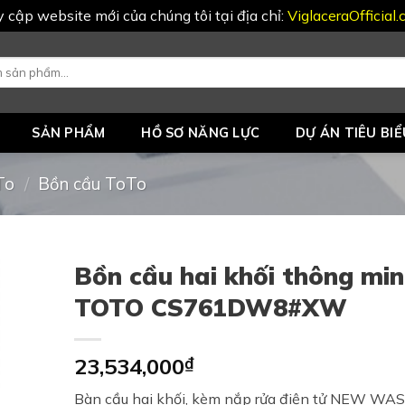
uy cập website mới của chúng tôi tại địa chỉ:
ViglaceraOfficial
SẢN PHẨM
HỒ SƠ NĂNG LỰC
DỰ ÁN TIÊU BIỂ
To
/
Bồn cầu ToTo
Bồn cầu hai khối thông mi
TOTO CS761DW8#XW
23,534,000
₫
Bàn cầu hai khối, kèm nắp rửa điện tử NEW W