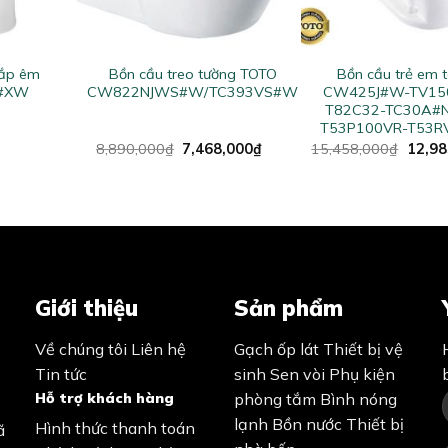
+
+
nắp êm
Bồn cầu treo tường TOTO
Bồn cầu trẻ em 
2#XW
CW822NJWS#W/TC393VS#W
CW425J#W-TV150
T82C32-TC30A#
T53P100VR-T53
Original
Current
Origin
8,890,000
₫
7,468,000
₫
15,458,000
₫
12,98
price
price
price
was:
is:
was:
8,890,000₫.
7,468,000₫.
15,45
Giới thiệu
Sản phẩm
Về chúng tôi
Liên hệ
Gạch ốp lát
Thiết bị vệ
Tin tức
sinh
Sen vòi
Phụ kiện
Hỗ trợ khách hàng
phòng tắm
Bình nóng
lạnh
Bồn nước
Thiết bị
Hình thức thanh toán
ã