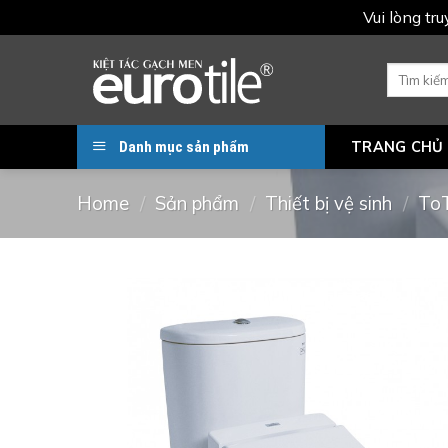
Vui lòng tr
Skip
to
Search
for:
content
Danh mục sản phẩm
TRANG CHỦ
Home
/
Sản phẩm
/
Thiết bị vệ sinh
/
To