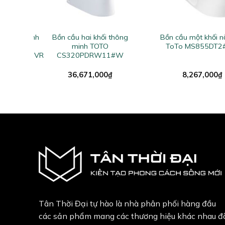
+
+
 thông minh
Bồn cầu hai khối thông
Bồn cầu một khối 
minh TOTO
ToTo MS855DT
/T53P100VR
CS320PDRW11#W
al
Current
2,000
₫
36,671,000
₫
8,267,000
₫
price
is:
0,000₫.
13,012,000₫.
Tân Thời Đại tự hào là nhà phân phối hàng đầu
các sản phẩm mang các thương hiệu khác nhau đ