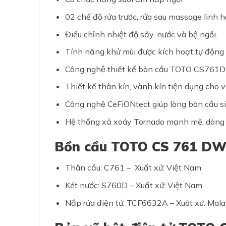
02 chế độ rửa trước, rửa sau massage linh hoạt, 
Điều chỉnh nhiệt độ sấy, nước và bệ ngồi.
Tính năng khử mùi được kích hoạt tự động
Công nghệ thiết kế bàn cầu TOTO CS76
Thiết kế thân kín, vành kín tiện dụng cho 
Công nghệ CeFiONtect giúp lòng bàn cầu si
Hệ thống xả xoáy Tornado mạnh mẽ, dòng n
Bồn cầu TOTO CS 761 DW
Thân cầu: C761 – Xuất xứ: Việt Nam
Két nước: S760D – Xuất xứ: Việt Nam
Nắp rửa điện tử: TCF6632A – Xuât xứ: Mala