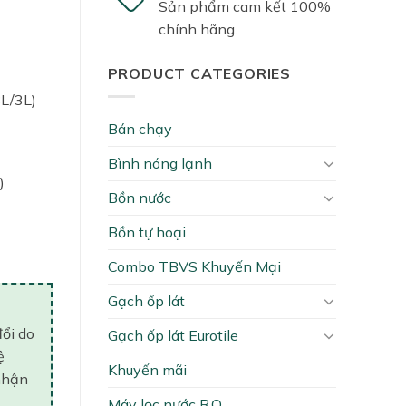
Sản phẩm cam kết 100%
chính hãng.
PRODUCT CATEGORIES
8L/3L)
Bán chạy
Bình nóng lạnh
)
Bồn nước
 quantity
Bồn tự hoại
Combo TBVS Khuyến Mại
Gạch ốp lát
đổi do
Gạch ốp lát Eurotile
ệ
Khuyến mãi
nhận
Máy lọc nước R.O