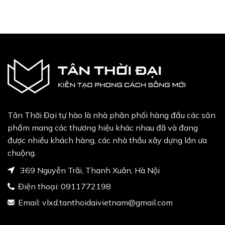
price
price
price
price
was:
is:
was:
is:
8,000₫.
47,620,000₫.
40,000,000₫.
40,100,000₫.
33,6
Tân Thời Đại tự hào là nhà phân phối hàng đầu các sản
phẩm mang các thương hiệu khác nhau đã và đang
được nhiều khách hàng, các nhà thầu xây dựng lớn ưa
chuộng.
369 Nguyễn Trãi, Thanh Xuân, Hà Nội
Điện thoại:
0911772198
Email:
vlxd.tanthoidaivietnam@gmail.com