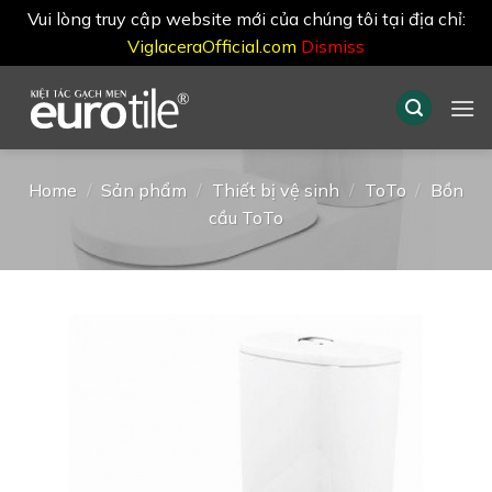
Vui lòng truy cập website mới của chúng tôi tại địa chỉ:
ViglaceraOfficial.com
Dismiss
Skip
to
content
Home
/
Sản phẩm
/
Thiết bị vệ sinh
/
ToTo
/
Bồn
cầu ToTo