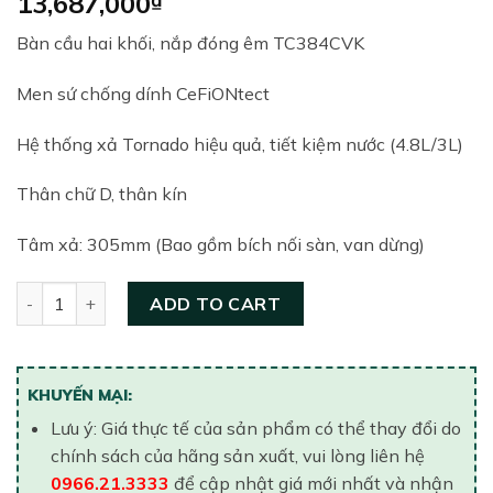
13,687,000
Bàn cầu hai khối, nắp đóng êm TC384CVK
Men sứ chống dính CeFiONtect
Hệ thống xả Tornado hiệu quả, tiết kiệm nước (4.8L/3L)
Thân chữ D, thân kín
Tâm xả: 305mm (Bao gồm bích nối sàn, van dừng)
Bồn cầu hai khối nắp êm TOTO CS761DT5#XW quantity
ADD TO CART
KHUYẾN MẠI:
Lưu ý: Giá thực tế của sản phẩm có thể thay đổi do
chính sách của hãng sản xuất, vui lòng liên hệ
0966.21.3333
để cập nhật giá mới nhất và nhận