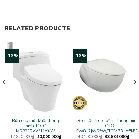
RELATED PRODUCTS
-16%
-16%
Bồn cầu một khối thông
Bồn cầu treo tường thông min
W
minh TOTO
TOTO
MS823RAW11#XW
CW812JWS#W/TCF4731A#NW
ent
Original
Current
Original
Curr
47,620,000
₫
40,000,000
₫
40,100,000
₫
33,684,000
₫