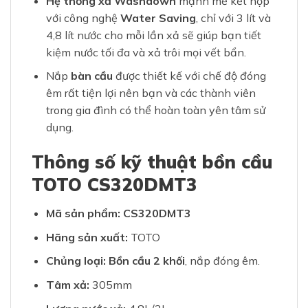
Hệ thống xả Washdown
mạnh mẽ kết hợp
với công nghệ
Water Saving
, chỉ với 3 lít và
4,8 lít nước cho mỗi lần xả sẽ giúp bạn tiết
kiệm nước tối đa và xả trôi mọi vết bẩn.
Nắp
bàn cầu
được thiết kế với chế độ đóng
êm rất tiện lợi nên bạn và các thành viên
trong gia đình có thể hoàn toàn yên tâm sử
dụng.
Thông số kỹ thuật bồn cầu
TOTO CS320DMT3
Mã sản phẩm: CS320DMT3
Hãng sản xuất:
TOTO
Chủng loại:
Bồn cầu 2 khối
, nắp đóng êm.
Tâm xả:
305mm