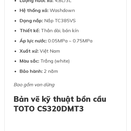
Lượng nước xả:
4,8L/3L
Hệ thống xả:
Washdown
Dạng nắp:
Nắp TC385VS
Thiết kế:
Thân dài, bán kín
Áp lực nước:
0.05MPa ~ 0.75MPa
Xuất xứ:
Việt Nam
Màu sắc:
Trắng (white)
Bảo hành:
2 năm
Bao gồm van dừng
Bản vẽ kỹ thuật bồn cầu
TOTO CS320DMT3