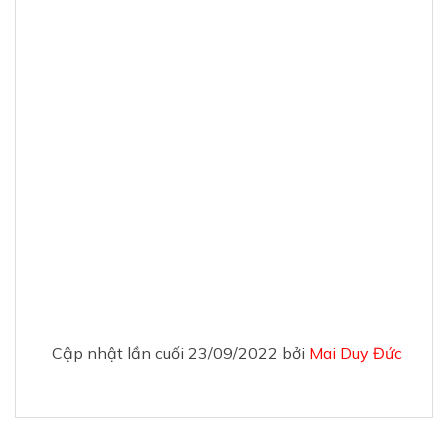
Cập nhật lần cuối 23/09/2022 bởi
Mai Duy Đức
RELATED PRODUCTS
nh
Bồn cầu hai khối thông
Bồn cầu hai khối thông