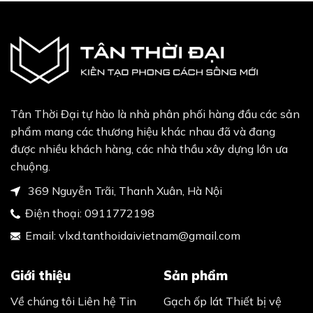
Email:
vlxd.tanthoidaivietnam@gmail.com
Giới thiệu
Sản phẩm
Về chúng tôi
Liên hệ
Tin
Gạch ốp lát
Thiết bị vệ
tức
sinh
Sen vòi
Phụ kiện
Hỗ trợ khách hàng
phòng tắm
Bình nóng
lạnh
Bồn nước
Thiết bị
Hình thức thanh toán
nhà bếp
Chính sách mua hàng
Chính sách vận chuyển
Chính sách đổi trả hàng
Yêu cầu gọi lại
Hãy để lại thông tin và chúng tôi sẽ liên hệ lại với bạn
sớm nhất.