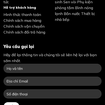
Chính sách bảo mật
Điều khoản sử dụng
Bản quyền 2026 ©
Tân Thời Đại
. Đã đăng ký bản quyền.
ZALO