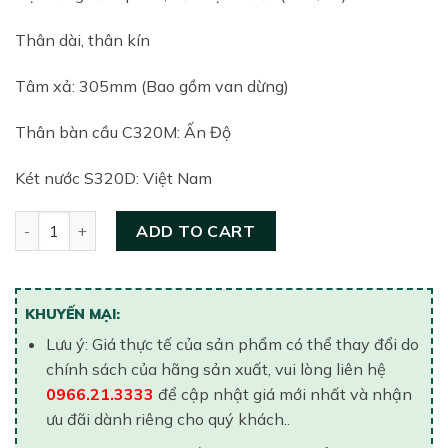
Thân dài, thân kín
Tâm xả: 305mm (Bao gồm van dừng)
Thân bàn cầu C320M: Ấn Độ
Két nước S320D: Việt Nam
Bồn cầu hai khối nắp êm TOTO CS320DMT3#W quantity
ADD TO CART
KHUYẾN MẠI:
Lưu ý: Giá thực tế của sản phẩm có thể thay đổi do
chính sách của hãng sản xuất, vui lòng liên hệ
0966.21.3333
để cập nhật giá mới nhất và nhận
ưu đãi dành riêng cho quý khách..