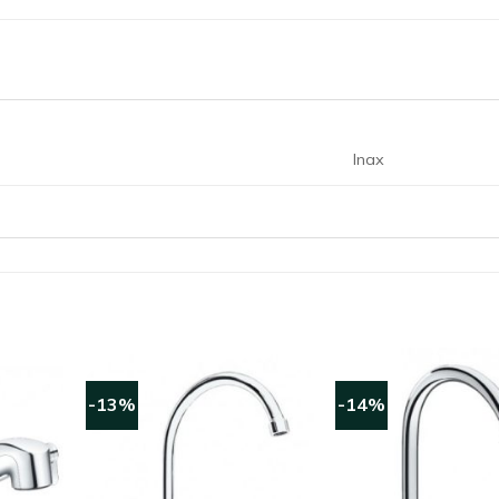
Inax
-13%
-14%