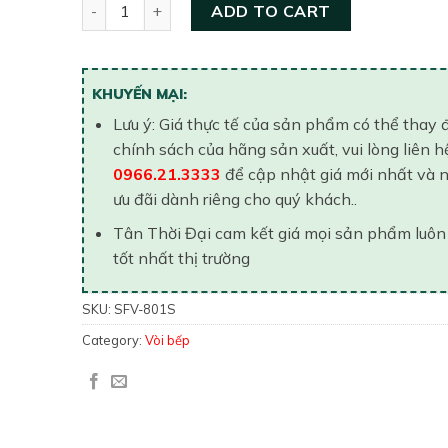
Vòi Bếp Nóng Lạnh Inax SFV-801S quantity
ADD TO CART
KHUYẾN MẠI:
Lưu ý: Giá thực tế của sản phẩm có thể thay 
chính sách của hãng sản xuất, vui lòng liên h
0966.21.3333
để cập nhật giá mới nhất và 
ưu đãi dành riêng cho quý khách..
Tân Thời Đại cam kết giá mọi sản phẩm luôn
tốt nhất thị trường
SKU:
SFV-801S
Category:
Vòi bếp