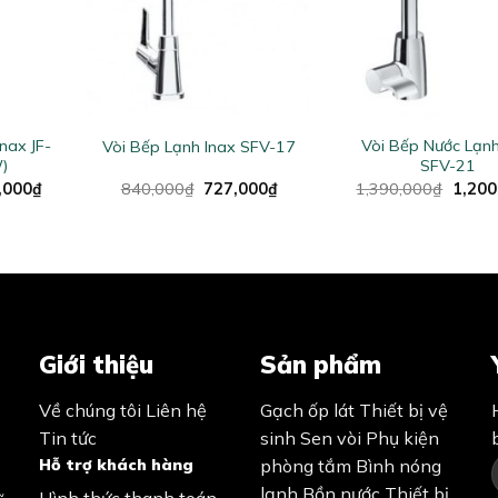
+
+
nax JF-
Vòi Bếp Nước Lạnh
Vòi Bếp Lạnh Inax SFV-17
)
SFV-21
al
Current
Original
Current
Origin
,000
₫
840,000
₫
727,000
₫
1,390,000
₫
1,200
price
price
price
price
is:
was:
is:
was:
,000₫.
9,350,000₫.
840,000₫.
727,000₫.
1,390
Giới thiệu
Sản phẩm
Về chúng tôi
Liên hệ
Gạch ốp lát
Thiết bị vệ
Tin tức
sinh
Sen vòi
Phụ kiện
Hỗ trợ khách hàng
phòng tắm
Bình nóng
lạnh
Bồn nước
Thiết bị