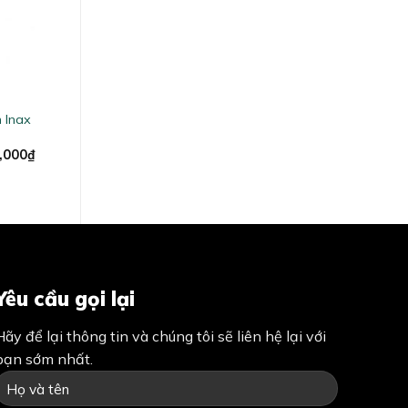
 Inax
al
Current
,000
₫
price
is:
,000₫.
1,200,000₫.
Yêu cầu gọi lại
Hãy để lại thông tin và chúng tôi sẽ liên hệ lại với
bạn sớm nhất.