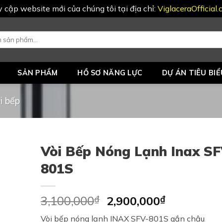
uy cập website mới của chúng tôi tại địa chỉ:
ViglaceraOfficial
SẢN PHẨM
HỒ SƠ NĂNG LỰC
DỰ ÁN TIÊU BIỂ
i bếp
Vòi Bếp Nóng Lạnh Inax SF
801S
Original
Current
3,100,000
₫
2,900,000
₫
price
price
Vòi bếp nóng lạnh INAX SFV-801S gắn chậu