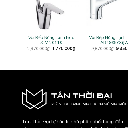
+
+
 Inax
Vòi Bếp Nóng Lạnh Inax
Vòi Bếp Nóng Lạnh I
SFV-2011S
AB466SYX(JW
al
Current
Original
Current
Origin
,000
₫
2,370,000
₫
1,770,000
₫
9,870,000
₫
9,350
price
price
price
price
is:
was:
is:
was:
,000₫.
2,010,000₫.
2,370,000₫.
1,770,000₫.
9,870
Tân Thời Đại tự hào là nhà phân phối hàng đầu