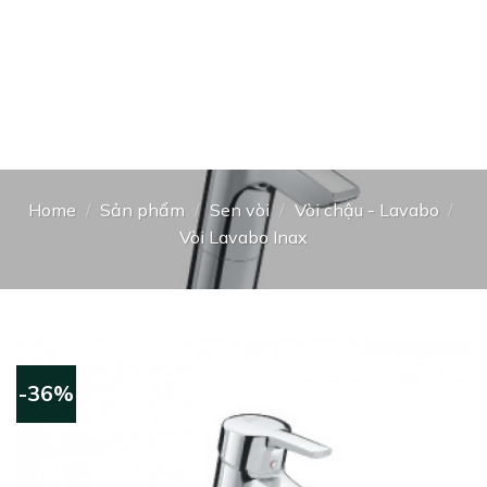
Home
/
Sản phẩm
/
Sen vòi
/
Vòi chậu - Lavabo
/
Vòi Lavabo Inax
-36%