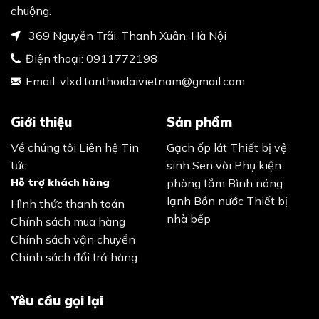
chuộng.
369 Nguyễn Trãi, Thanh Xuân, Hà Nội
Điện thoại:
0911772198
Email:
vlxd.tanthoidaivietnam@gmail.com
Giới thiệu
Sản phẩm
Về chúng tôi
Liên hệ
Tin
Gạch ốp lát
Thiết bị vệ
tức
sinh
Sen vòi
Phụ kiện
Hỗ trợ khách hàng
phòng tắm
Bình nóng
lạnh
Bồn nước
Thiết bị
Hình thức thanh toán
nhà bếp
Chính sách mua hàng
Chính sách vận chuyển
Chính sách đổi trả hàng
Yêu cầu gọi lại