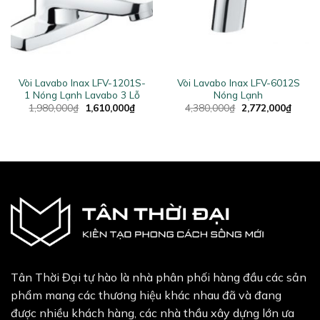
Vòi Lavabo Inax LFV-1201S-
Vòi Lavabo Inax LFV-6012S
1 Nóng Lạnh Lavabo 3 Lỗ
Nóng Lạnh
ent
Original
Current
Original
Curren
1,980,000
₫
1,610,000
₫
4,380,000
₫
2,772,000
₫
price
price
price
price
was:
is:
was:
is:
9,000₫.
1,980,000₫.
1,610,000₫.
4,380,000₫.
2,772,
Tân Thời Đại tự hào là nhà phân phối hàng đầu các sản
phẩm mang các thương hiệu khác nhau đã và đang
được nhiều khách hàng, các nhà thầu xây dựng lớn ưa