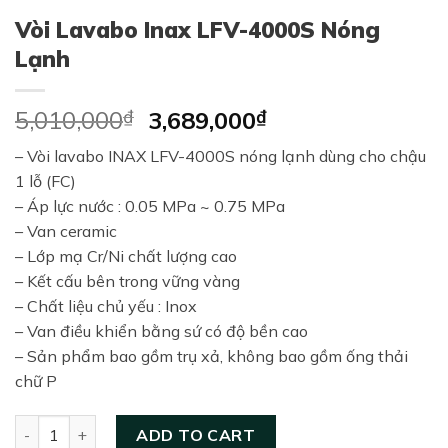
Vòi Lavabo Inax LFV-4000S Nóng
Lạnh
Original
Current
5,010,000
₫
3,689,000
₫
price
price
– Vòi lavabo INAX LFV-4000S nóng lạnh dùng cho chậu
was:
is:
1 lỗ (FC)
5,010,000₫.
3,689,000₫.
– Áp lực nước : 0.05 MPa ~ 0.75 MPa
– Van ceramic
– Lớp mạ Cr/Ni chất lượng cao
– Kết cấu bên trong vững vàng
– Chất liệu chủ yếu : Inox
– Van điều khiển bằng sứ có độ bền cao
– Sản phẩm bao gồm trụ xả, không bao gồm ống thải
chữ P
Vòi Lavabo Inax LFV-4000S Nóng Lạnh quantity
ADD TO CART