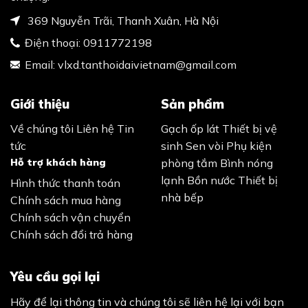
369 Nguyễn Trãi, Thanh Xuân, Hà Nội
Điện thoại:
0911772198
Email:
vlxd.tanthoidaivietnam@gmail.com
Giới thiệu
Sản phẩm
Về chúng tôi
Liên hệ
Tin
Gạch ốp lát
Thiết bị vệ
tức
sinh
Sen vòi
Phụ kiện
Hỗ trợ khách hàng
phòng tắm
Bình nóng
lạnh
Bồn nước
Thiết bị
Hình thức thanh toán
nhà bếp
Chính sách mua hàng
Chính sách vận chuyển
Chính sách đổi trả hàng
Yêu cầu gọi lại
Hãy để lại thông tin và chúng tôi sẽ liên hệ lại với bạn