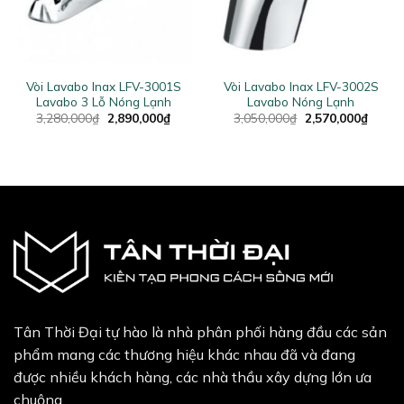
Vòi Lavabo Inax LFV-3001S
Vòi Lavabo Inax LFV-3002S
Lavabo 3 Lỗ Nóng Lạnh
Lavabo Nóng Lạnh
ent
Original
Current
Original
Curren
3,280,000
₫
2,890,000
₫
3,050,000
₫
2,570,000
₫
price
price
price
price
was:
is:
was:
is:
1,000₫.
3,280,000₫.
2,890,000₫.
3,050,000₫.
2,570,
Tân Thời Đại tự hào là nhà phân phối hàng đầu các sản
phẩm mang các thương hiệu khác nhau đã và đang
được nhiều khách hàng, các nhà thầu xây dựng lớn ưa
chuộng.