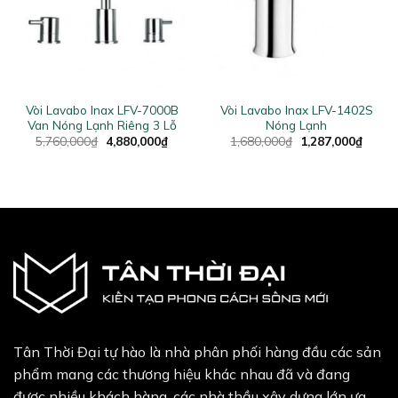
Vòi Lavabo Inax LFV-7000B
Vòi Lavabo Inax LFV-1402S
Van Nóng Lạnh Riêng 3 Lỗ
Nóng Lạnh
ent
Original
Current
Original
Curren
5,760,000
₫
4,880,000
₫
1,680,000
₫
1,287,000
₫
price
price
price
price
was:
is:
was:
is:
7,000₫.
5,760,000₫.
4,880,000₫.
1,680,000₫.
1,287,
Tân Thời Đại tự hào là nhà phân phối hàng đầu các sản
phẩm mang các thương hiệu khác nhau đã và đang
được nhiều khách hàng, các nhà thầu xây dựng lớn ưa