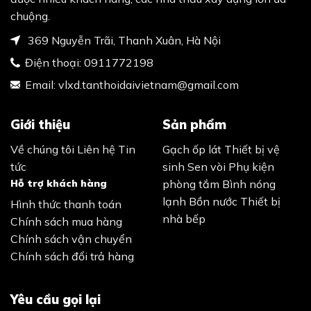
chuộng.
369 Nguyễn Trãi, Thanh Xuân, Hà Nội
Điện thoại:
0911772198
Email:
vlxd.tanthoidaivietnam@gmail.com
Giới thiệu
Sản phẩm
Về chúng tôi
Liên hệ
Tin
Gạch ốp lát
Thiết bị vệ
tức
sinh
Sen vòi
Phụ kiện
Hỗ trợ khách hàng
phòng tắm
Bình nóng
lạnh
Bồn nước
Thiết bị
Hình thức thanh toán
nhà bếp
Chính sách mua hàng
Chính sách vận chuyển
Chính sách đổi trả hàng
Yêu cầu gọi lại