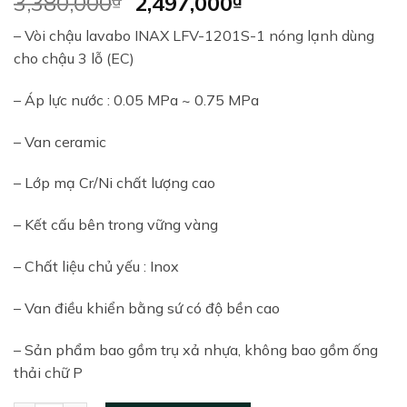
Original
Current
3,380,000
2,497,000
price
price
– Vòi chậu lavabo INAX LFV-1201S-1 nóng lạnh dùng
was:
is:
cho chậu 3 lỗ (EC)
3,380,000₫.
2,497,000₫.
– Áp lực nước : 0.05 MPa ~ 0.75 MPa
– Van ceramic
– Lớp mạ Cr/Ni chất lượng cao
– Kết cấu bên trong vững vàng
– Chất liệu chủ yếu : Inox
– Van điều khiển bằng sứ có độ bền cao
– Sản phẩm bao gồm trụ xả nhựa, không bao gồm ống
thải chữ P