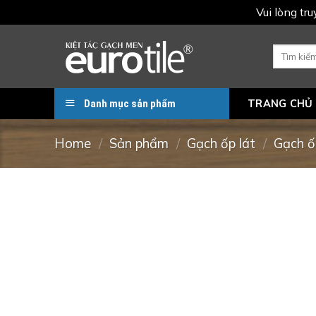
Vui lòng tr
Skip
to
Search
for:
content
Danh mục sản phẩm
TRANG CHỦ
Home
/
Sản phẩm
/
Gạch ốp lát
/
Gạch ố