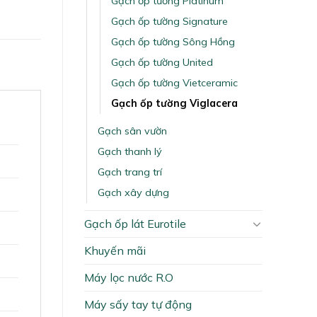
Gạch ốp tường Platinum
Gạch ốp tường Signature
Gạch ốp tường Sông Hồng
Gạch ốp tường United
Gạch ốp tường Vietceramic
Gạch ốp tường Viglacera
Gạch sân vườn
Gạch thanh lý
Gạch trang trí
Gạch xây dựng
Gạch ốp lát Eurotile
Khuyến mãi
Máy lọc nước R.O
Máy sấy tay tự động