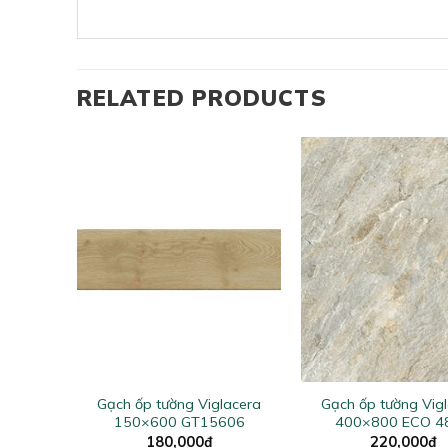
RELATED PRODUCTS
+
+
glacera
Gạch ốp tường Viglacera
Gạch ốp tường Vig
822
150×600 GT15606
400×800 ECO 4
180,000
₫
220,000
₫