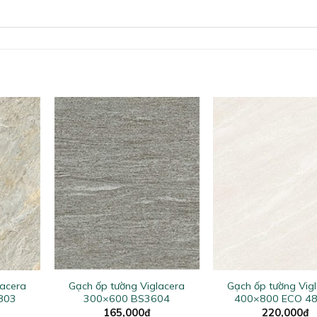
+
+
lacera
Gạch ốp tường Viglacera
Gạch ốp tường Vig
803
300×600 BS3604
400×800 ECO 4
165,000
₫
220,000
₫