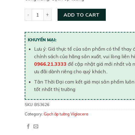
Gạch ốp tường 300x600 Viglacera BS3626 quantit
ADD TO CART
KHUYẾN MẠI:
Lưu ý: Giá thực tế của sản phẩm có thể thay 
chính sách của hãng sản xuất, vui lòng liên h
0966.21.3333
để cập nhật giá mới nhất và 
ưu đãi dành riêng cho quý khách..
Tân Thời Đại cam kết giá mọi sản phẩm luôn
tốt nhất thị trường
SKU:
BS3626
Category:
Gạch ốp tường Viglacera