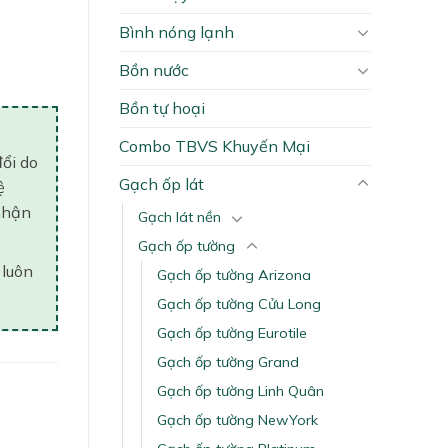
Bình nóng lạnh
y
Bồn nước
Bồn tự hoại
Combo TBVS Khuyến Mại
đổi do
Gạch ốp lát
ệ
nhận
Gạch lát nền
Gạch ốp tường
 luôn
Gạch ốp tường Arizona
Gạch ốp tường Cửu Long
Gạch ốp tường Eurotile
Gạch ốp tường Grand
Gạch ốp tường Linh Quân
Gạch ốp tường NewYork