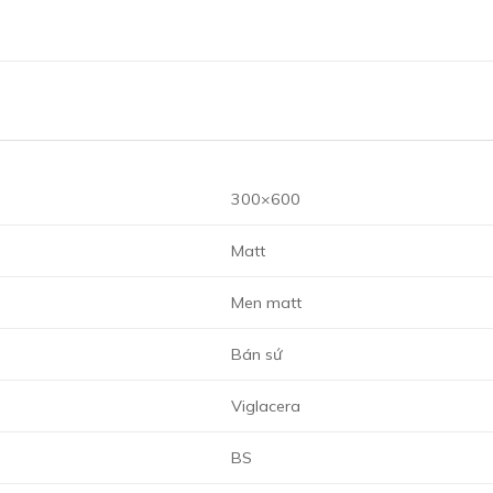
300×600
Matt
Men matt
Bán sứ
Viglacera
BS