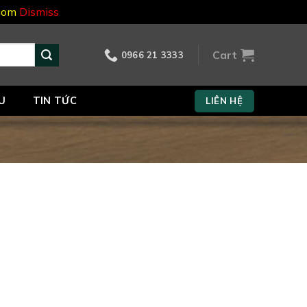
.com
Dismiss
Cart
0966 21 3333
U
TIN TỨC
LIÊN HỆ