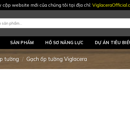
uy cập website mới của chúng tôi tại địa chỉ:
ViglaceraOfficial
SẢN PHẨM
HỒ SƠ NĂNG LỰC
DỰ ÁN TIÊU BIỂ
p tường
/
Gạch ốp tường Viglacera