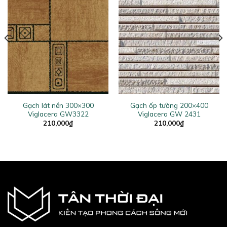
Gạch lát nền 300×300
Gạch ốp tường 200×400
Viglacera GW3322
Viglacera GW 2431
210,000
₫
210,000
₫