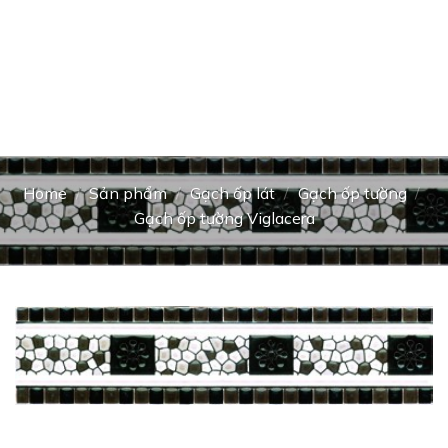
Home
/
Sản phẩm
/
Gạch ốp lát
/
Gạch ốp tường
/
Gạch ốp tường Viglacera