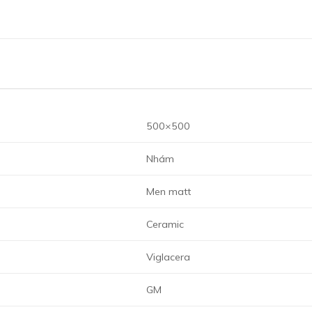
500×500
Nhám
Men matt
Ceramic
Viglacera
GM