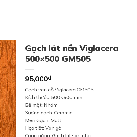
Gạch lát nền Viglacera
500×500 GM505
95,000
₫
Gạch vân gỗ Viglacera GM505
Kích thước: 500×500 mm
Bề mặt: Nhám
Xương gạch: Ceramic
Men Gạch: Matt
Họa tiết: Vân gỗ
Công năng: Gạch lát sàn nhà