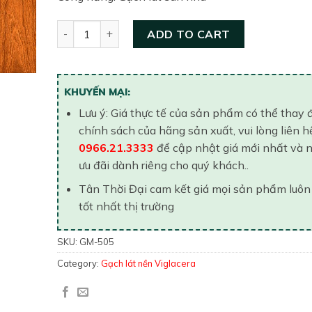
Gạch lát nền Viglacera 500×500 GM505 quantity
ADD TO CART
KHUYẾN MẠI:
Lưu ý: Giá thực tế của sản phẩm có thể thay 
chính sách của hãng sản xuất, vui lòng liên h
0966.21.3333
để cập nhật giá mới nhất và 
ưu đãi dành riêng cho quý khách..
Tân Thời Đại cam kết giá mọi sản phẩm luôn
tốt nhất thị trường
SKU:
GM-505
Category:
Gạch lát nền Viglacera