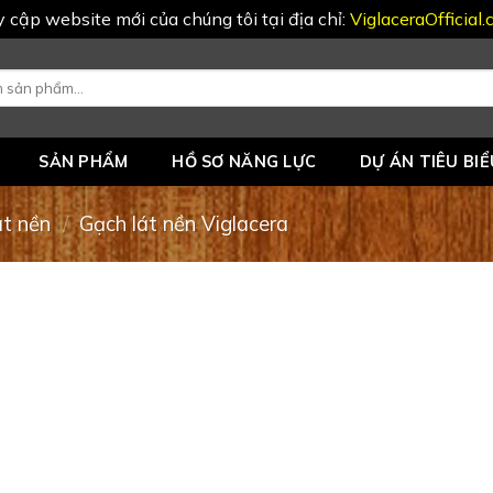
uy cập website mới của chúng tôi tại địa chỉ:
ViglaceraOfficial
SẢN PHẨM
HỒ SƠ NĂNG LỰC
DỰ ÁN TIÊU BIỂ
át nền
/
Gạch lát nền Viglacera