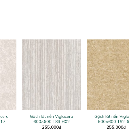
+
+
acera
Gạch lát nền Viglacera
Gạch lát nền Vigl
817
600×600 TS3-602
600×600 TS2-
255,000
₫
255,000
₫