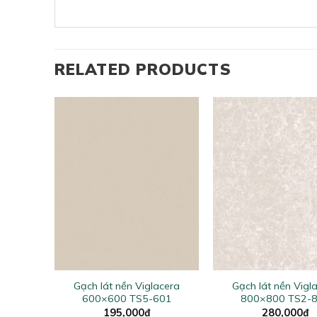
RELATED PRODUCTS
+
+
acera
Gạch lát nền Viglacera
Gạch lát nền Vigl
802
600×600 TS5-601
800×800 TS2-
195,000
₫
280,000
₫