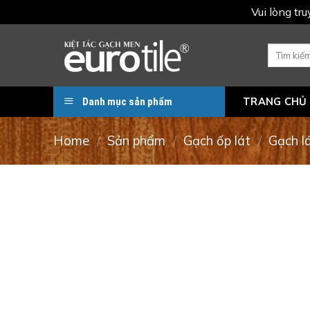
Vui lòng tr
Skip
to
Search
for:
content
Danh mục sản phẩm
TRANG CHỦ
Home
/
Sản phẩm
/
Gạch ốp lát
/
Gạch l