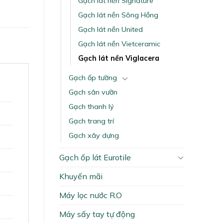
Gạch lát nền Signature
Gạch lát nền Sông Hồng
Gạch lát nền United
Gạch lát nền Vietceramic
Gạch lát nền Viglacera
Gạch ốp tường
Gạch sân vườn
Gạch thanh lý
Gạch trang trí
Gạch xây dựng
Gạch ốp lát Eurotile
Khuyến mãi
Máy lọc nước R.O
Máy sấy tay tự động