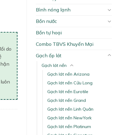
Bình nóng lạnh
Bồn nước
Bồn tự hoại
Combo TBVS Khuyến Mại
đổi do
Gạch ốp lát
ệ
nhận
Gạch lát nền
Gạch lát nền Arizona
 luôn
Gạch lát nền Cửu Long
Gạch lát nền Eurotile
Gạch lát nền Grand
Gạch lát nền Linh Quân
Gạch lát nền NewYork
Gạch lát nền Platinum