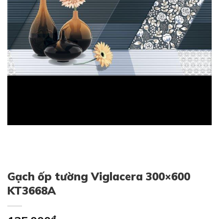
Gạch ốp tường Viglacera 300×600
KT3668A
₫