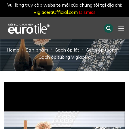
Vui lòng truy cập website mới của chúng tôi tại địa chỉ:
ViglaceraOfficial.com
Dismiss
Skip
to
content
Home
/
Sản phẩm
/
Gạch ốp lát
/
Gạch ốp tường
/
Gạch ốp tường Viglacera